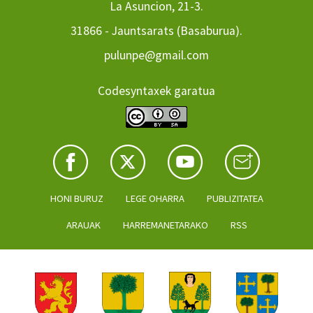
La Asuncion, 21-3.
31866 - Jauntsarats (Basaburua).
pulunpe@gmail.com
Codesyntaxek garatua
HONI BURUZ
LEGE OHARRA
PUBLIZITATEA
ARAUAK
HARREMANETARAKO
RSS