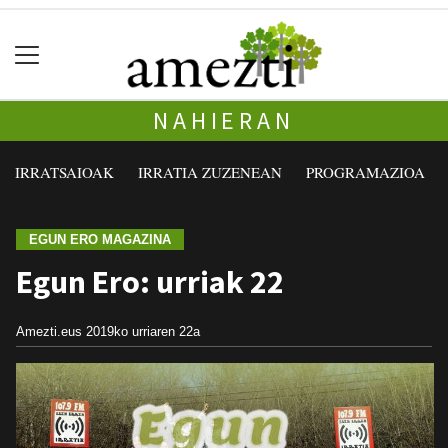
NAHIERAN
IRRATSAIOAK
IRRATIA ZUZENEAN
PROGRAMAZIOA
EGUN ERO MAGAZINA
Egun Ero: urriak 22
Amezti.eus
2019ko urriaren 22a