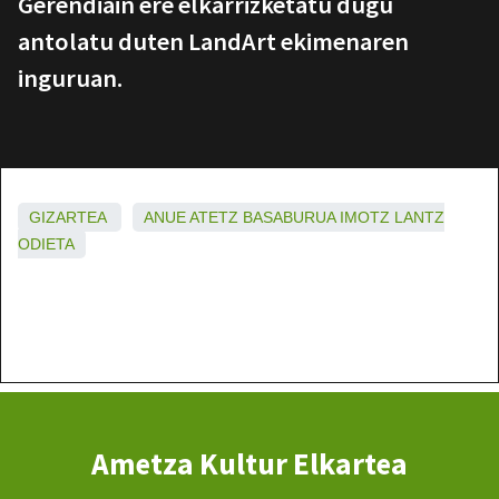
Gerendiain ere elkarrizketatu dugu
antolatu duten LandArt ekimenaren
inguruan.
GIZARTEA
ANUE
ATETZ
BASABURUA
IMOTZ
LANTZ
ODIETA
Ametza Kultur Elkartea