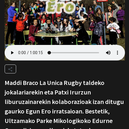
Maddi Braco La Unica Rugby taldeko
jokalariarekin eta Patxi Irurzun
liburuzainarekin kolaborazioak izan ditugu
gaurko Egun Ero irratsaioan. Bestetik,
Ultzamako Parke Mikologikoko Edurne