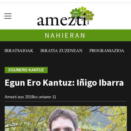
NAHIERAN
IRRATSAIOAK
IRRATIA ZUZENEAN
PROGRAMAZIOA
EGUNERO KANTUZ
Egun Ero Kantuz: Iñigo Ibarra
Amezti.eus
2019ko urriaren 11