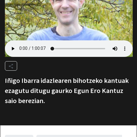
Iñigo Ibarra idazlearen bihotzeko kantuak
ezagutu ditugu gaurko Egun Ero Kantuz
saio berezian.