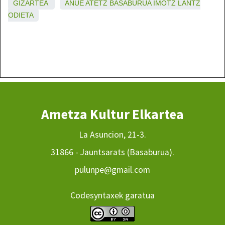
GIZARTEA
ANUE
ATETZ
BASABURUA
IMOTZ
LANTZ
ODIETA
Ametza Kultur Elkartea
La Asuncion, 21-3.
31866 - Jauntsarats (Basaburua).
pulunpe@gmail.com
Codesyntaxek garatua