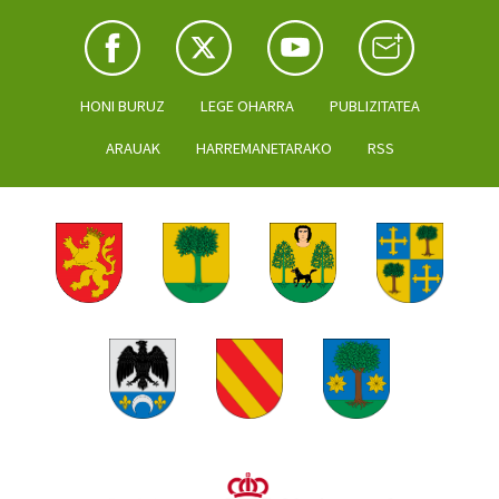
HONI BURUZ
LEGE OHARRA
PUBLIZITATEA
ARAUAK
HARREMANETARAKO
RSS