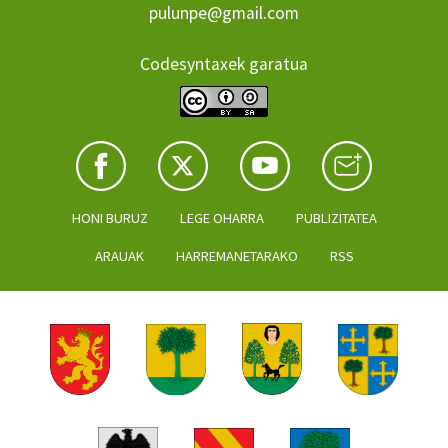
pulunpe@gmail.com
Codesyntaxek garatua
HONI BURUZ
LEGE OHARRA
PUBLIZITATEA
ARAUAK
HARREMANETARAKO
RSS