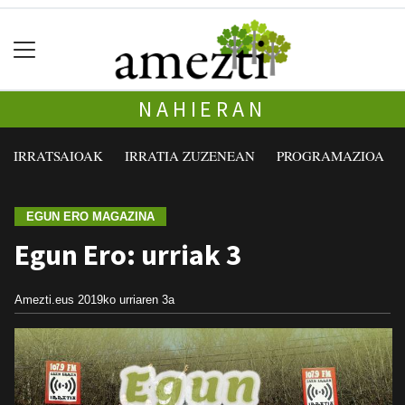
NAHIERAN
IRRATSAIOAK
IRRATIA ZUZENEAN
PROGRAMAZIOA
EGUN ERO MAGAZINA
Egun Ero: urriak 3
Amezti.eus
2019ko urriaren 3a