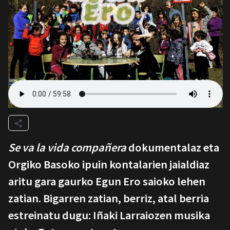
Se va la vida compañera
dokumentalaz eta
Orgiko Basoko ipuin kontalarien jaialdiaz
aritu gara gaurko Egun Ero saioko lehen
zatian. Bigarren zatian, berriz, atal berria
estreinatu dugu: Iñaki Larraiozen musika