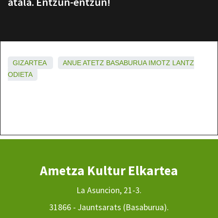
atala. Entzun-entzun!
GIZARTEA
ANUE
ATETZ
BASABURUA
IMOTZ
LANTZ
ODIETA
Ametza Kultur Elkartea
La Asuncion, 21-3.
31866 - Jauntsarats (Basaburua).