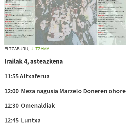
ELTZABURU,
ULTZAMA
Irailak 4, asteazkena
11:55 Altxaferua
12:00 Meza nagusia Marzelo Doneren ohore
12:30 Omenaldiak
12:45 Luntxa