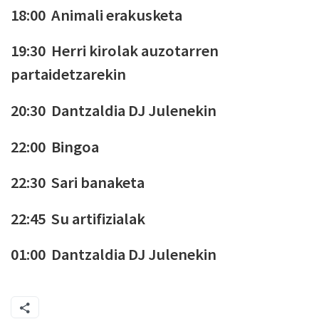
18:00 Animali erakusketa
19:30 Herri kirolak auzotarren
partaidetzarekin
20:30 Dantzaldia DJ Julenekin
22:00 Bingoa
22:30 Sari banaketa
22:45 Su artifizialak
01:00 Dantzaldia DJ Julenekin