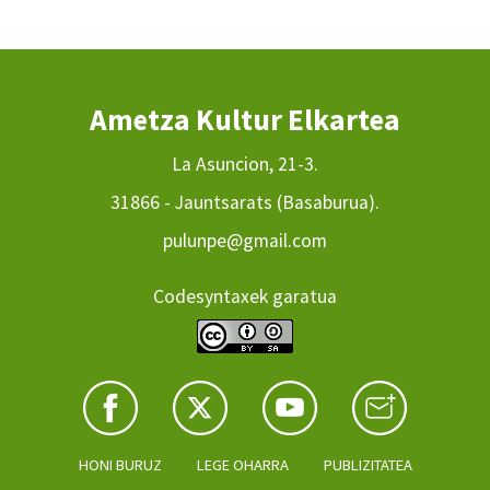
Ametza Kultur Elkartea
La Asuncion, 21-3.
31866 - Jauntsarats (Basaburua).
pulunpe@gmail.com
Codesyntaxek garatua
HONI BURUZ
LEGE OHARRA
PUBLIZITATEA