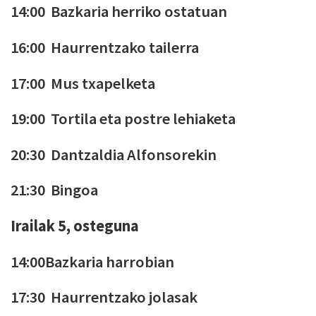
14:00 Bazkaria herriko ostatuan
16:00 Haurrentzako tailerra
17:00 Mus txapelketa
19:00 Tortila eta postre lehiaketa
20:30 Dantzaldia Alfonsorekin
21:30 Bingoa
Irailak 5, osteguna
14:00Bazkaria harrobian
17:30 Haurrentzako jolasak