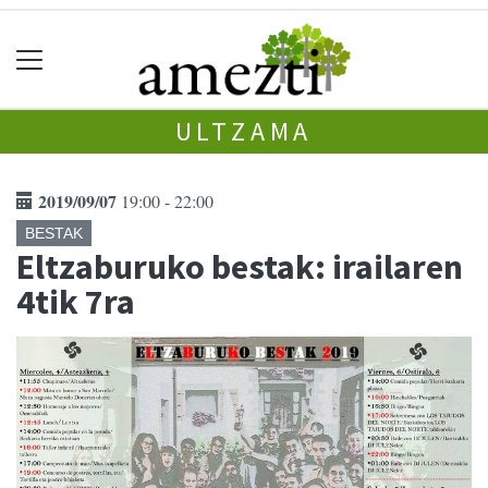
ULTZAMA
2019/09/07
19:00 - 22:00
BESTAK
Eltzaburuko bestak: irailaren
4tik 7ra