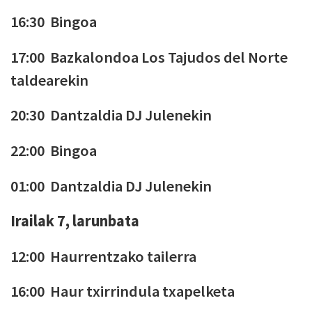
16:30 Bingoa
17:00 Bazkalondoa Los Tajudos del Norte
taldearekin
20:30 Dantzaldia DJ Julenekin
22:00 Bingoa
01:00 Dantzaldia DJ Julenekin
Irailak 7, larunbata
12:00 Haurrentzako tailerra
16:00 Haur txirrindula txapelketa