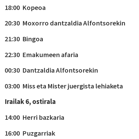
18:00 Kopeoa
20:30 Moxorro dantzaldia Alfontsorekin
21:30 Bingoa
22:30 Emakumeen afaria
00:30 Dantzaldia Alfontsorekin
03:00 Miss eta Mister juergista lehiaketa
Irailak 6, ostirala
14:00 Herri bazkaria
16:00 Puzgarriak