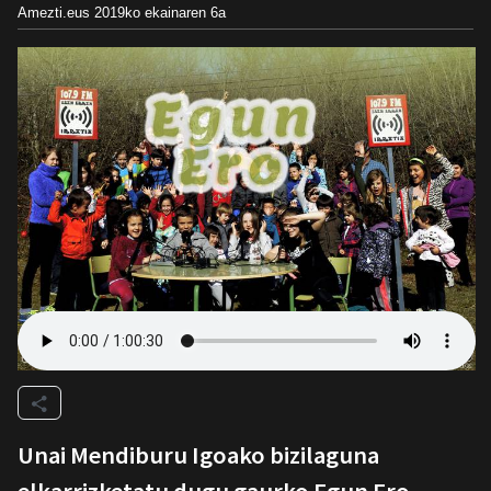
Amezti.eus
2019ko ekainaren 6a
Unai Mendiburu Igoako bizilaguna