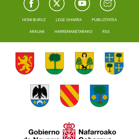
HONI BURUZ
LEGE OHARRA
PUBLIZITATEA
ARAUAK
HARREMANETARAKO
RSS