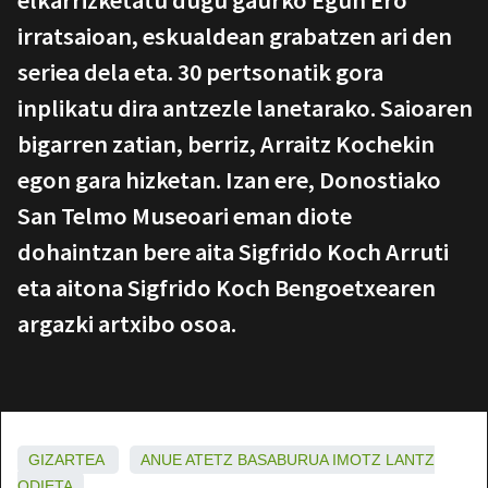
elkarrizketatu dugu gaurko Egun Ero
irratsaioan, eskualdean grabatzen ari den
seriea dela eta. 30 pertsonatik gora
inplikatu dira antzezle lanetarako. Saioaren
bigarren zatian, berriz, Arraitz Kochekin
egon gara hizketan. Izan ere, Donostiako
San Telmo Museoari eman diote
dohaintzan bere aita Sigfrido Koch Arruti
eta aitona Sigfrido Koch Bengoetxearen
argazki artxibo osoa.
GIZARTEA
ANUE
ATETZ
BASABURUA
IMOTZ
LANTZ
ODIETA