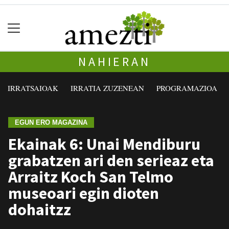
NAHIERAN
IRRATSAIOAK
IRRATIA ZUZENEAN
PROGRAMAZIOA
EGUN ERO MAGAZINA
Ekainak 6: Unai Mendiburu
grabatzen ari den serieaz eta
Arraitz Koch San Telmo
museoari egin dioten
dohaitzz