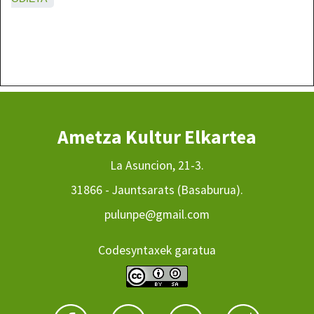
Ametza Kultur Elkartea
La Asuncion, 21-3.
31866 - Jauntsarats (Basaburua).
pulunpe@gmail.com
Codesyntaxek garatua