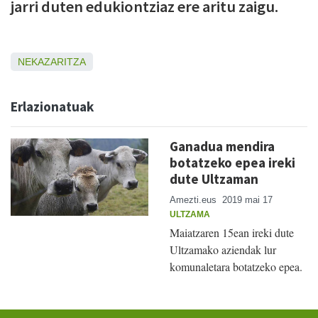
jarri duten edukiontziaz ere aritu zaigu.
NEKAZARITZA
Erlazionatuak
Ganadua mendira
botatzeko epea ireki
dute Ultzaman
Amezti.eus
2019 mai 17
ULTZAMA
Maiatzaren 15ean ireki dute
Ultzamako aziendak lur
komunaletara botatzeko epea.