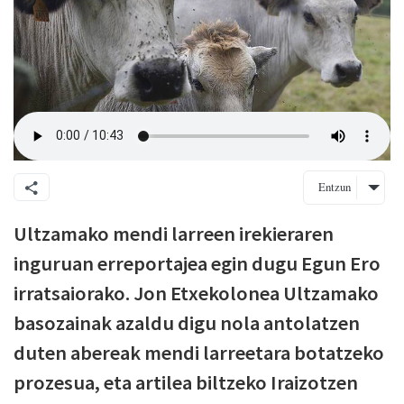
Entzun
Ultzamako mendi larreen irekieraren
inguruan erreportajea egin dugu Egun Ero
irratsaiorako. Jon Etxekolonea Ultzamako
basozainak azaldu digu nola antolatzen
duten abereak mendi larreetara botatzeko
prozesua, eta artilea biltzeko Iraizotzen