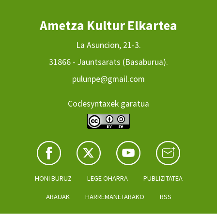
Ametza Kultur Elkartea
La Asuncion, 21-3.
31866 - Jauntsarats (Basaburua).
pulunpe@gmail.com
Codesyntaxek garatua
HONI BURUZ
LEGE OHARRA
PUBLIZITATEA
ARAUAK
HARREMANETARAKO
RSS