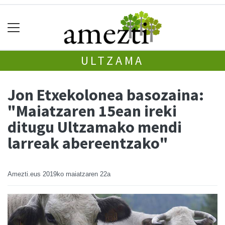
ULTZAMA
Jon Etxekolonea basozaina:
"Maiatzaren 15ean ireki
ditugu Ultzamako mendi
larreak abereentzako"
Amezti.eus
2019ko maiatzaren 22a