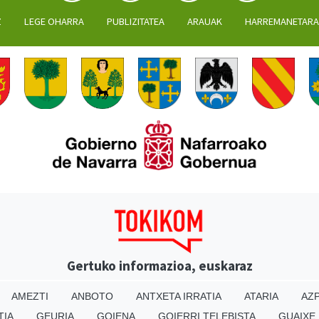
Z
LEGE OHARRA
PUBLIZITATEA
ARAUAK
HARREMANETAR
Gertuko informazioa, euskaraz
AMEZTI
ANBOTO
ANTXETA IRRATIA
ATARIA
AZP
TIA
GEURIA
GOIENA
GOIERRI TELEBISTA
GUAIXE