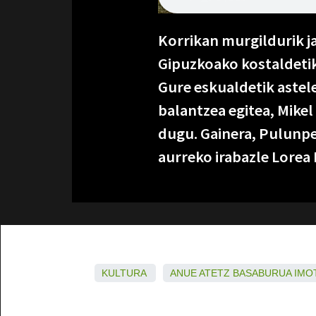
Korrikan murgildurik j
Gipuzkoako kostaldetik,
Gure eskualdetik aste
balantzea egitea, Mikel
dugu. Gainera, Pulunpe
aurreko irabazle Lorea 
KULTURA
ANUE
ATETZ
BASABURUA
IMO