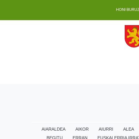
HONI BURU
AIARALDEA
AIKOR
AIURRI
ALEA
BEGITU
ERRAN
EUSKALERRIA IRRA