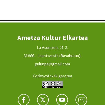
Ametza Kultur Elkartea
La Asuncion, 21-3.
31866 - Jauntsarats (Basaburua).
pulunpe@gmail.com
Codesyntaxek garatua