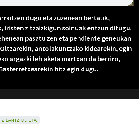
arraitzen dugu eta zuzenean bertatik,
 iristen zitzaizkigun soinuak entzun ditugu.
lehenean pasatu zen eta pendiente geneukan
 Oltzarekin, antolakuntzako kidearekin, egin
ko argazki lehiaketa martxan da berriro,
Basterretxearekin hitz egin dugu.
TZ
LANTZ
ODIETA