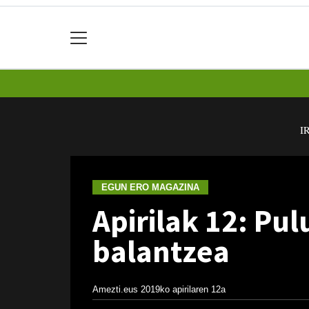
I
EGUN ERO MAGAZINA
Apirilak 12: Pu
balantzea
Amezti.eus
2019ko apirilaren 12a