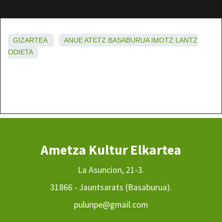
GIZARTEA
ANUE
ATETZ
BASABURUA
IMOTZ
LANTZ
ODIETA
Ametza Kultur Elkartea
La Asuncion, 21-3.
31866 - Jauntsarats (Basaburua).
pulunpe@gmail.com