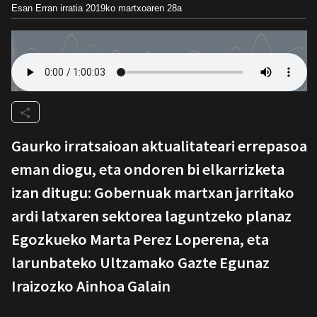
Esan Erran irratia
2019ko martxoaren 28a
Gaurko irratsaioan aktualitateari errepasoa
eman diogu, eta ondoren bi elkarrizketa
izan ditugu: Gobernuak martxan jarritako
ardi latxaren sektorea laguntzeko planaz
Egozkueko Marta Perez Loperena, eta
larunbateko Ultzamako Gazte Egunaz
Iraizozko Ainhoa Galain