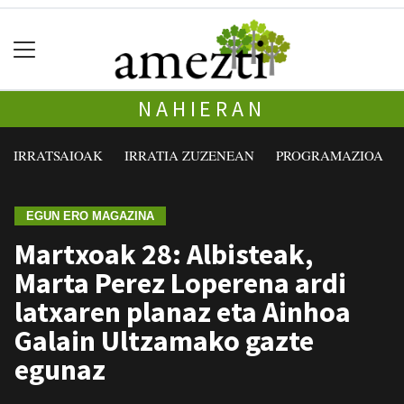
NAHIERAN
IRRATSAIOAK
IRRATIA ZUZENEAN
PROGRAMAZIOA
EGUN ERO MAGAZINA
Martxoak 28: Albisteak,
Marta Perez Loperena ardi
latxaren planaz eta Ainhoa
Galain Ultzamako gazte
egunaz