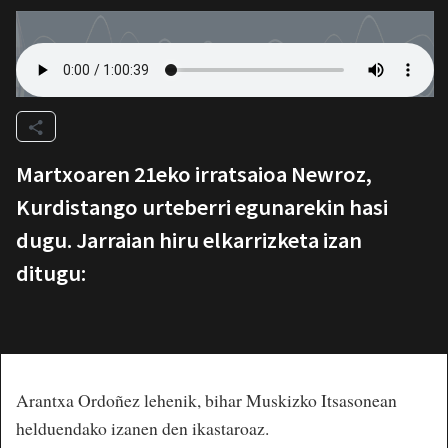
Martxoaren 21eko irratsaioa Newroz,
Kurdistango urteberri egunarekin hasi
dugu. Jarraian hiru elkarrizketa izan
ditugu:
Arantxa Ordoñez lehenik, bihar Muskizko Itsasonean
helduendako izanen den ikastaroaz.