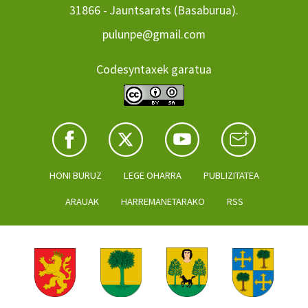
31866 - Jauntsarats (Basaburua).
pulunpe@gmail.com
Codesyntaxek garatua
HONI BURUZ
LEGE OHARRA
PUBLIZITATEA
ARAUAK
HARREMANETARAKO
RSS