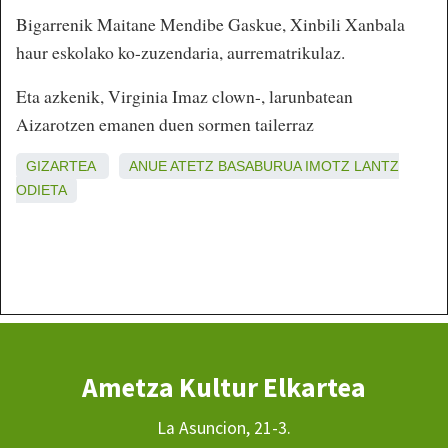
Bigarrenik Maitane Mendibe Gaskue, Xinbili Xanbala
haur eskolako ko-zuzendaria, aurrematrikulaz.
Eta azkenik, Virginia Imaz clown-, larunbatean
Aizarotzen emanen duen sormen tailerraz
GIZARTEA
ANUE
ATETZ
BASABURUA
IMOTZ
LANTZ
ODIETA
Ametza Kultur Elkartea
La Asuncion, 21-3.