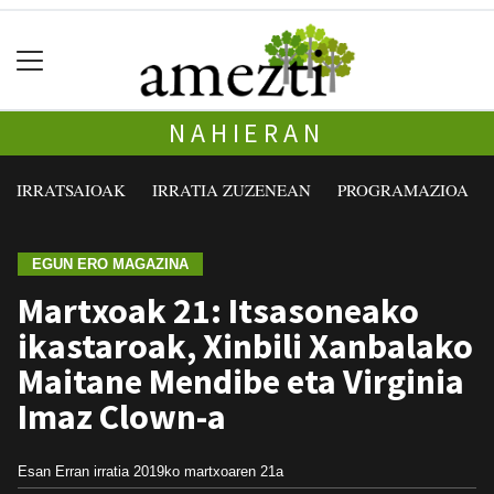
NAHIERAN
IRRATSAIOAK
IRRATIA ZUZENEAN
PROGRAMAZIOA
EGUN ERO MAGAZINA
Martxoak 21: Itsasoneako
ikastaroak, Xinbili Xanbalako
Maitane Mendibe eta Virginia
Imaz Clown-a
Esan Erran irratia
2019ko martxoaren 21a