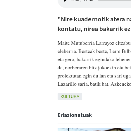
"Nire kuadernotik atera na
kontatu, nirea bakarrik ez
Maite Mutuberria Larrayoz eltzabur
eleberria. Besteak beste, Leire Bil
eta gero, bakarrik egindako lehene
da, norberaren hitz jokoekin eta ba
proiektutan egin du lan eta sari ug
Lazarillo saria, batik bat. Azkenek
KULTURA
Erlazionatuak