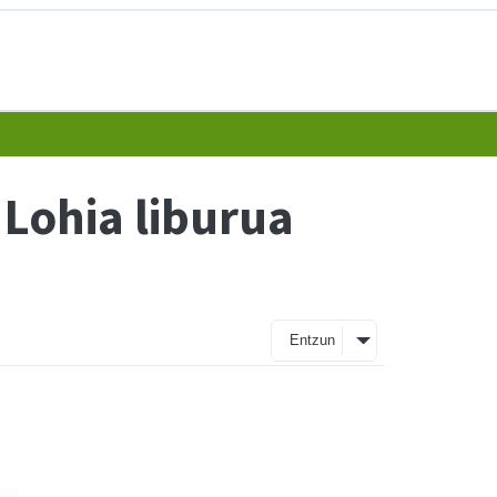
 Lohia liburua
Entzun