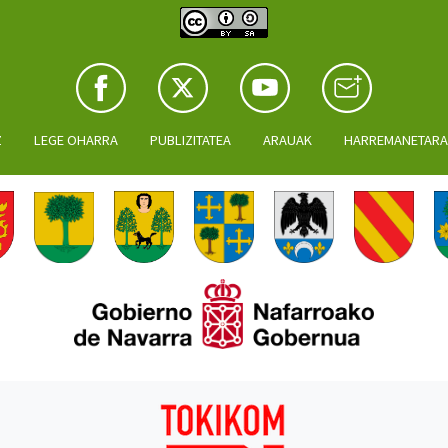
Z
LEGE OHARRA
PUBLIZITATEA
ARAUAK
HARREMANETAR