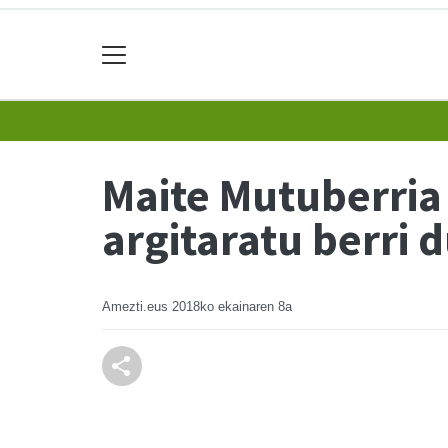
Maite Mutuberria 
argitaratu berri 
Amezti.eus
2018ko ekainaren 8a