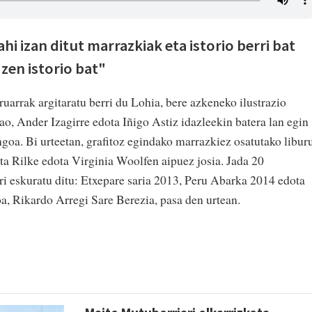
hi izan ditut marrazkiak eta istorio berri bat
 zen istorio bat"
uarrak argitaratu berri du Lohia, bere azkeneko ilustrazio
bao, Ander Izagirre edota Iñigo Astiz idazleekin batera lan egin
ngoa. Bi urteetan, grafitoz egindako marrazkiez osatutako libur
ita Rilke edota Virginia Woolfen aipuez josia. Jada 20
ari eskuratu ditu: Etxepare saria 2013, Peru Abarka 2014 edota
oa, Rikardo Arregi Sare Berezia, pasa den urtean.