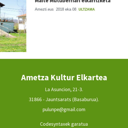
Maite Mutuberriari elkarrizketa
Amezti.eus
2018 eka 08
ULTZAMA
Ametza Kultur Elkartea
La Asuncion, 21-3.
31866 - Jauntsarats (Basaburua).
pulunpe@gmail.com
Codesyntaxek garatua