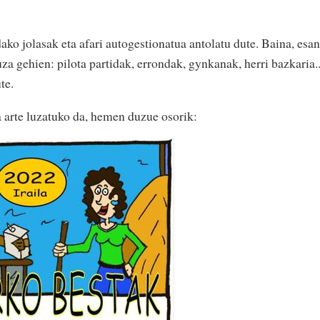
ko jolasak eta afari autogestionatua antolatu dute. Baina, esan
za gehien: pilota partidak, errondak, gynkanak, herri bazkaria..
te.
a arte luzatuko da, hemen duzue osorik: