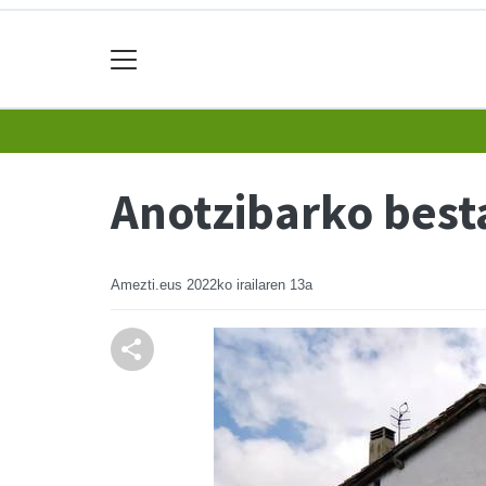
Anotzibarko best
Amezti.eus
2022ko irailaren 13a