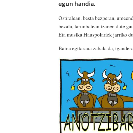
egun handia.
Ostiralean, besta bezperan, umeenda
bezala, larunbatean izanen dute gau
Eta musika Hauspolariek jarriko du
Baina egitaraua zabala da, igander