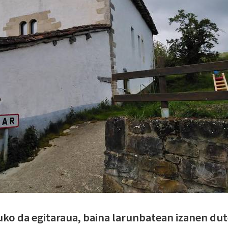
tuko da egitaraua, baina larunbatean izanen du