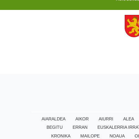
AIARALDEA
AIKOR
AIURRI
ALEA
BEGITU
ERRAN
EUSKALERRIA IRRA
KRONIKA
MAILOPE
NOAUA
O