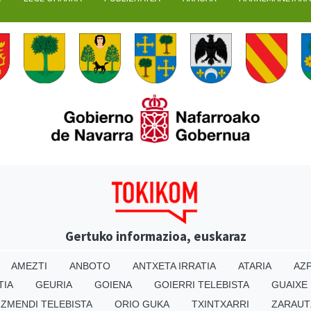
Gertuko informazioa, euskaraz
AMEZTI
ANBOTO
ANTXETA IRRATIA
ATARIA
AZP
TIA
GEURIA
GOIENA
GOIERRI TELEBISTA
GUAIXE
IZMENDI TELEBISTA
ORIO GUKA
TXINTXARRI
ZARAUT