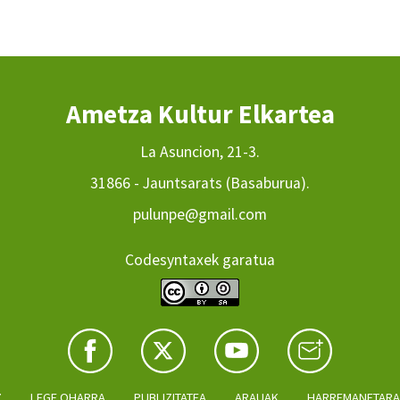
Ametza Kultur Elkartea
La Asuncion, 21-3.
31866 - Jauntsarats (Basaburua).
pulunpe@gmail.com
Codesyntaxek garatua
Z
LEGE OHARRA
PUBLIZITATEA
ARAUAK
HARREMANETAR