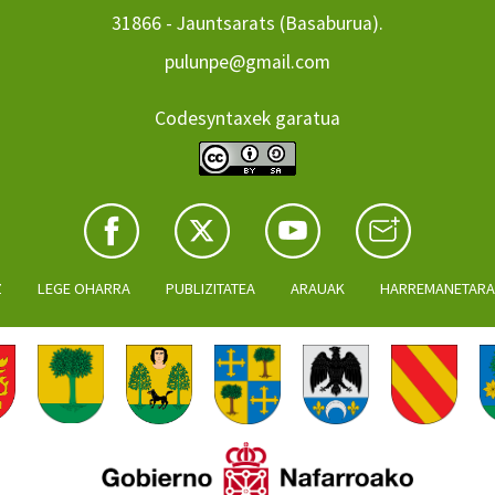
31866 - Jauntsarats (Basaburua).
pulunpe@gmail.com
Codesyntaxek garatua
Z
LEGE OHARRA
PUBLIZITATEA
ARAUAK
HARREMANETAR