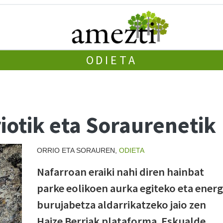
ODIETA
iotik eta Soraurenetik
ORRIO ETA SORAUREN,
ODIETA
Nafarroan eraiki nahi diren hainbat
parke eolikoen aurka egiteko eta energ
burujabetza aldarrikatzeko jaio zen
Haize Berriak plataforma. Eskualde