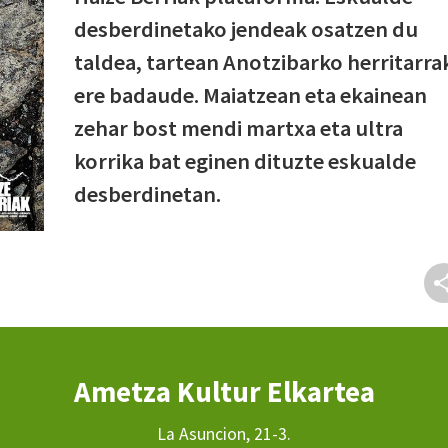
desberdinetako jendeak osatzen du
taldea, tartean Anotzibarko herritarra
ere badaude. Maiatzean eta ekainean
zehar bost mendi martxa eta ultra
korrika bat eginen dituzte eskualde
desberdinetan.
Ametza Kultur Elkartea
La Asuncion, 21-3.