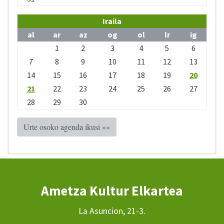
Iraila
al
ar
az
og
ol
lr
ig
1
2
3
4
5
6
7
8
9
10
11
12
13
14
15
16
17
18
19
20
21
22
23
24
25
26
27
28
29
30
Urte osoko agenda ikusi »»
Ametza Kultur Elkartea
La Asuncion, 21-3.