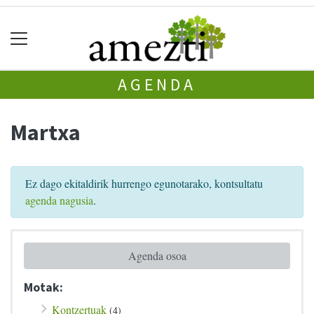
AGENDA
Martxa
Ez dago ekitaldirik hurrengo egunotarako, kontsultatu
agenda nagusia
.
Agenda osoa
Motak:
Kontzertuak
(4)