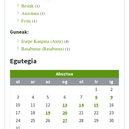
Bestak
(1)
Auzolana
(1)
Festa
(1)
Guneak:
Izarpe Kanpina (Atetz)
(4)
Basaburua (Basaburua)
(1)
Egutegia
Abuztua
al
ar
az
og
ol
lr
ig
1
2
3
4
5
6
7
8
9
10
11
12
13
14
15
16
17
18
19
20
21
22
23
24
25
26
27
28
29
30
31