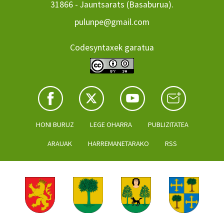
31866 - Jauntsarats (Basaburua).
pulunpe@gmail.com
Codesyntaxek garatua
HONI BURUZ
LEGE OHARRA
PUBLIZITATEA
ARAUAK
HARREMANETARAKO
RSS