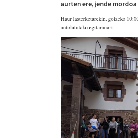
aurten ere, jende mordoa 
Haur lasterketarekin, goizeko 10:0
antolatutako egitarauari.