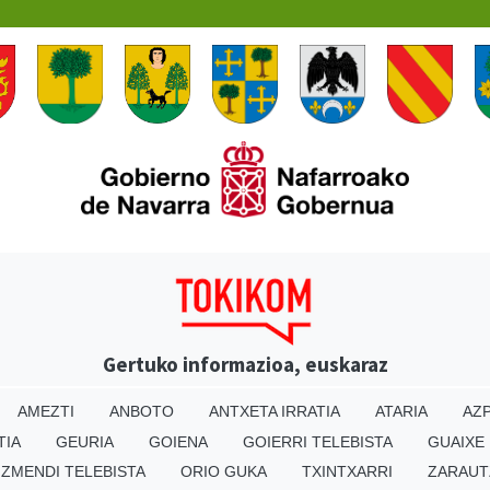
Gertuko informazioa, euskaraz
AMEZTI
ANBOTO
ANTXETA IRRATIA
ATARIA
AZP
TIA
GEURIA
GOIENA
GOIERRI TELEBISTA
GUAIXE
IZMENDI TELEBISTA
ORIO GUKA
TXINTXARRI
ZARAUT