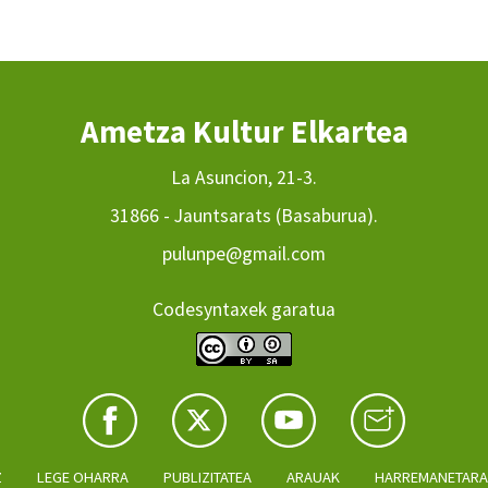
Ametza Kultur Elkartea
La Asuncion, 21-3.
31866 - Jauntsarats (Basaburua).
pulunpe@gmail.com
Codesyntaxek garatua
Z
LEGE OHARRA
PUBLIZITATEA
ARAUAK
HARREMANETAR