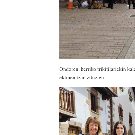
Ondoren, herriko trikitilariekin kale
ekimen izan zituzten.