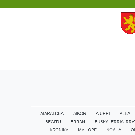
AIARALDEA
AIKOR
AIURRI
ALEA
BEGITU
ERRAN
EUSKALERRIA IRRA
KRONIKA
MAILOPE
NOAUA
O