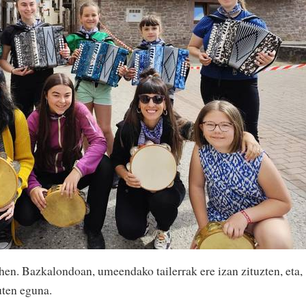
ehen. Bazkalondoan, umeendako tailerrak ere izan zituzten, eta,
uten eguna.