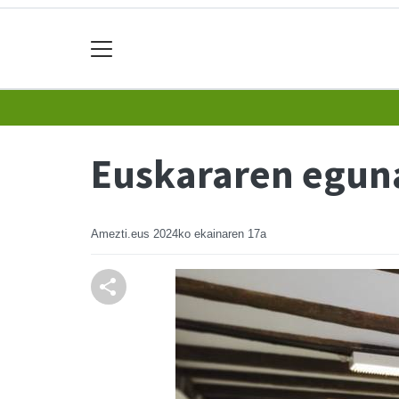
Euskararen eguna
Amezti.eus
2024ko ekainaren 17a