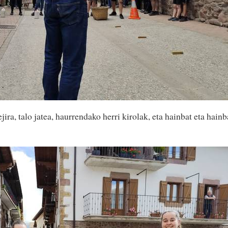
jira, talo jatea, haurrendako herri kirolak, eta hainbat eta hainb