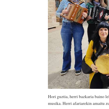
Hori guztia, herri bazkaria baino l
musika. Herri afariarekin amaitu z