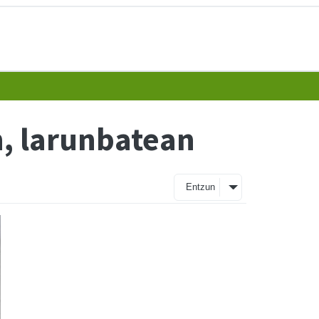
, larunbatean
Entzun