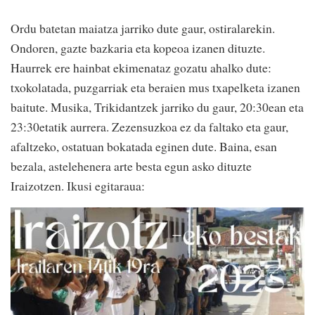
Ordu batetan maiatza jarriko dute gaur, ostiralarekin.
Ondoren, gazte bazkaria eta kopeoa izanen dituzte.
Haurrek ere hainbat ekimenataz gozatu ahalko dute:
txokolatada, puzgarriak eta beraien mus txapelketa izanen
baitute. Musika, Trikidantzek jarriko du gaur, 20:30ean eta
23:30etatik aurrera. Zezensuzkoa ez da faltako eta gaur,
afaltzeko, ostatuan bokatada eginen dute. Baina, esan
bezala, astelehenera arte besta egun asko dituzte
Iraizotzen. Ikusi egitaraua: