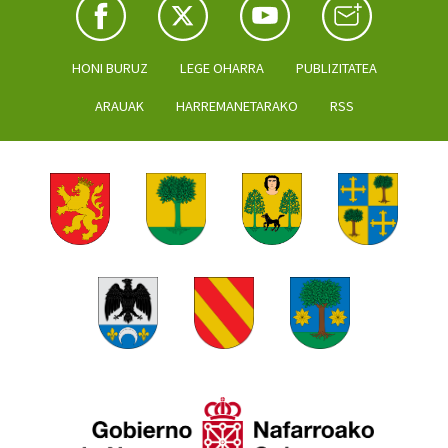
HONI BURUZ
LEGE OHARRA
PUBLIZITATEA
ARAUAK
HARREMANETARAKO
RSS