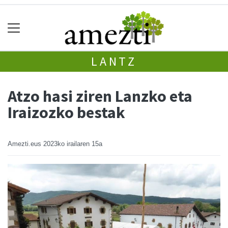
LANTZ
Atzo hasi ziren Lanzko eta
Iraizozko bestak
Amezti.eus
2023ko irailaren 15a