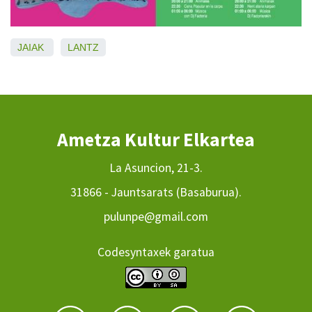
JAIAK
LANTZ
Ametza Kultur Elkartea
La Asuncion, 21-3.
31866 - Jauntsarats (Basaburua).
pulunpe@gmail.com
Codesyntaxek garatua