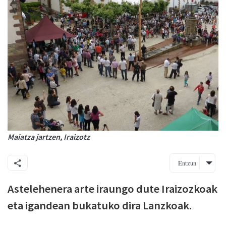
Maiatza jartzen, Iraizotz
Entzun
Astelehenera arte iraungo dute Iraizozkoak
eta igandean bukatuko dira Lanzkoak.