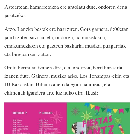
Asteartean, hamarretakoa ere antolatu dute, ondoren dena
jasotzeko.
Atzo, Lanzko bestak ere hasi ziren. Goiz gainera, 8:00etan
jaurti zuten suziria, eta, ondoren, hamaiketakoa,
emakumezkoen eta gazteen bazkaria, musika, puzgarriak
eta bingoa izan zuten.
Orain bermuan izanen dira, eta, ondoren, herri bazkaria
izanen dute. Gainera, musika asko, Los Tenampas-ekin eta
DJ Bakorekin. Bihar izanen da egun handiena, eta,
ekimenak igandera arte luzatuko dira. Ikusi: