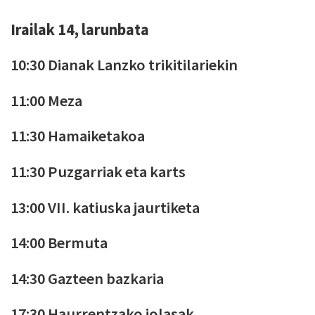
Irailak 14, larunbata
10:30 Dianak Lanzko trikitilariekin
11:00 Meza
11:30 Hamaiketakoa
11:30 Puzgarriak eta karts
13:00 VII. katiuska jaurtiketa
14:00 Bermuta
14:30 Gazteen bazkaria
17:30 Haurrentzako jolasak