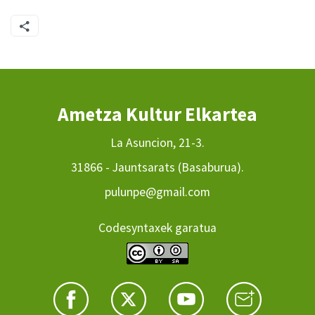
Ametza Kultur Elkartea
La Asuncion, 21-3.
31866 - Jauntsarats (Basaburua).
pulunpe@gmail.com
Codesyntaxek garatua