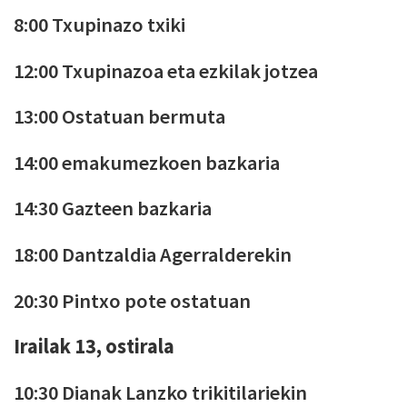
8:00 Txupinazo txiki
12:00 Txupinazoa eta ezkilak jotzea
13:00 Ostatuan bermuta
14:00 emakumezkoen bazkaria
14:30 Gazteen bazkaria
18:00 Dantzaldia Agerralderekin
20:30 Pintxo pote ostatuan
Irailak 13, ostirala
10:30 Dianak Lanzko trikitilariekin