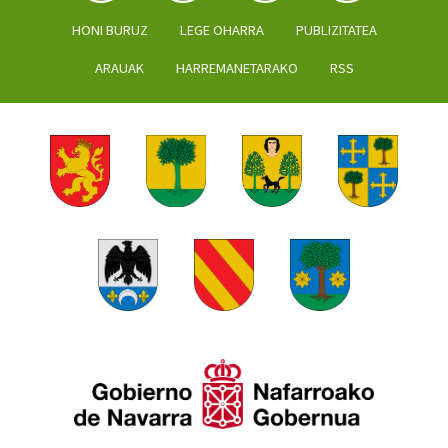
HONI BURUZ
LEGE OHARRA
PUBLIZITATEA
ARAUAK
HARREMANETARAKO
RSS