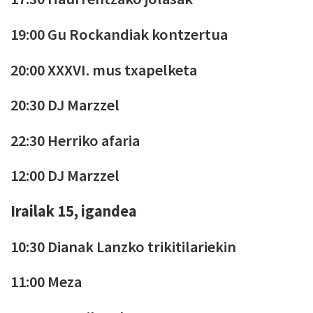
19:00 Gu Rockandiak kontzertua
20:00 XXXVI. mus txapelketa
20:30 DJ Marzzel
22:30 Herriko afaria
12:00 DJ Marzzel
Irailak 15, igandea
10:30 Dianak Lanzko trikitilariekin
11:00 Meza