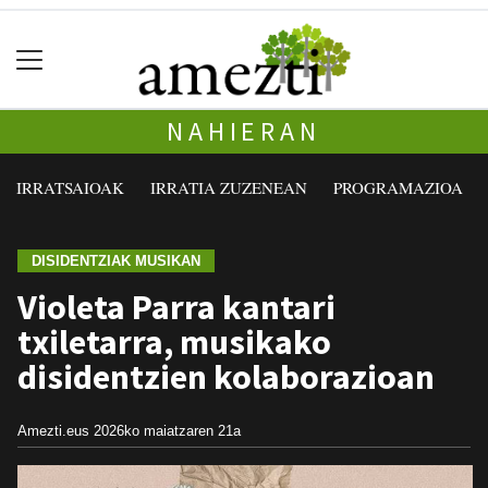
NAHIERAN
IRRATSAIOAK
IRRATIA ZUZENEAN
PROGRAMAZIOA
DISIDENTZIAK MUSIKAN
Violeta Parra kantari
txiletarra, musikako
disidentzien kolaborazioan
Amezti.eus
2026ko maiatzaren 21a