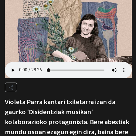
Violeta Parra kantari txiletarra izan da
gaurko 'Disidentziak musikan'
kolaborazioko protagonista. Bere abestiak
mundu osoan ezagun egin dira, baina bere