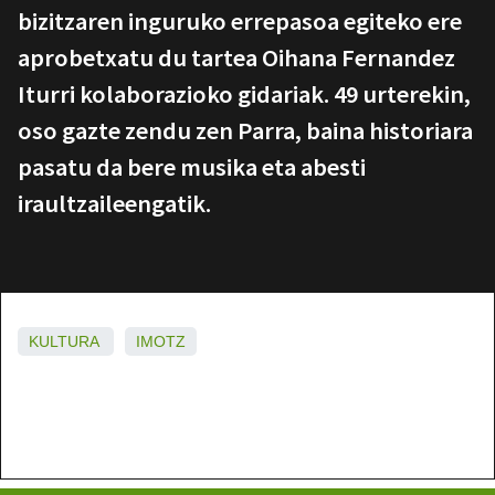
bizitzaren inguruko errepasoa egiteko ere
aprobetxatu du tartea Oihana Fernandez
Iturri kolaborazioko gidariak. 49 urterekin,
oso gazte zendu zen Parra, baina historiara
pasatu da bere musika eta abesti
iraultzaileengatik.
KULTURA
IMOTZ