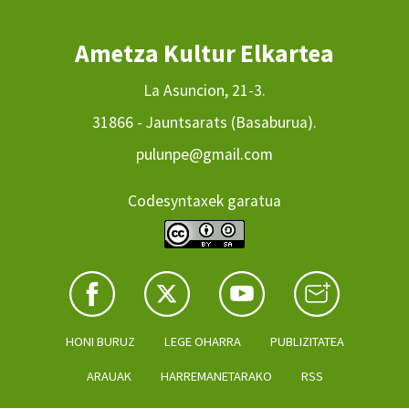
Ametza Kultur Elkartea
La Asuncion, 21-3.
31866 - Jauntsarats (Basaburua).
pulunpe@gmail.com
Codesyntaxek garatua
HONI BURUZ
LEGE OHARRA
PUBLIZITATEA
ARAUAK
HARREMANETARAKO
RSS