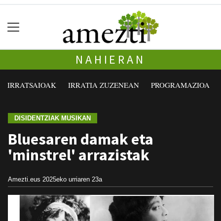
NAHIERAN
IRRATSAIOAK
IRRATIA ZUZENEAN
PROGRAMAZIOA
DISIDENTZIAK MUSIKAN
Bluesaren damak eta
'minstrel' arrazistak
Amezti.eus
2025eko urriaren 23a