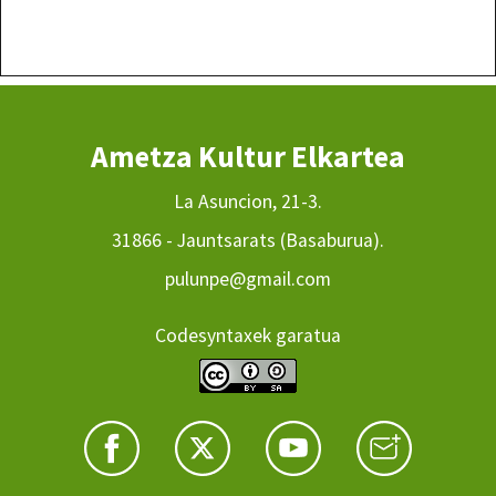
Ametza Kultur Elkartea
La Asuncion, 21-3.
31866 - Jauntsarats (Basaburua).
pulunpe@gmail.com
Codesyntaxek garatua