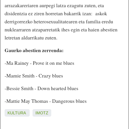
arrazakareriaren aurpegi latza ezagutu zuten, eta
disidentzia ez ziren horretan bakarrik izan: askok
derrigorrezko heterosexualitatearen eta familia eredu
nuklearraren atzaparretatik ihes egin eta haien abestien
letretan aldarrikatu zuten.
Gaurko abestien zerrenda:
-Ma Rainey - Prove it on me blues
-Mamie Smith - Crazy blues
-Bessie Smith - Down hearted blues
-Mattie May Thomas - Dangerous blues
KULTURA
IMOTZ