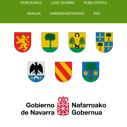
HONI BURUZ
LEGE OHARRA
PUBLIZITATEA
ARAUAK
HARREMANETARAKO
RSS