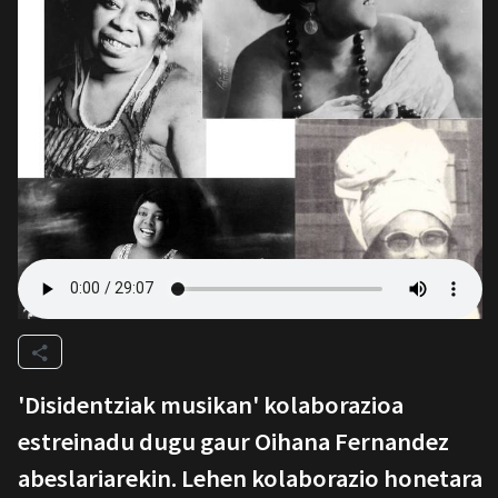
'Disidentziak musikan' kolaborazioa
estreinadu dugu gaur Oihana Fernandez
abeslariarekin. Lehen kolaborazio honetara