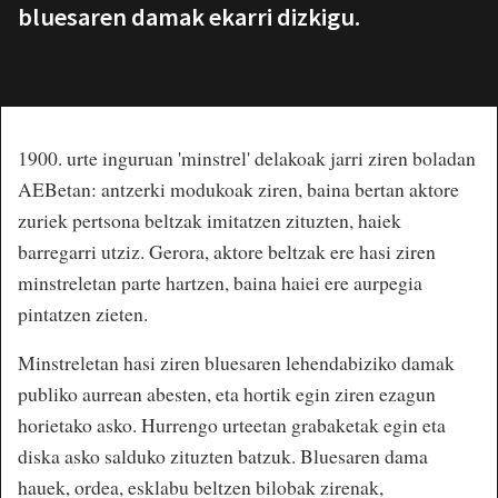
bluesaren damak ekarri dizkigu.
1900. urte inguruan 'minstrel' delakoak jarri ziren boladan
AEBetan: antzerki modukoak ziren, baina bertan aktore
zuriek pertsona beltzak imitatzen zituzten, haiek
barregarri utziz. Gerora, aktore beltzak ere hasi ziren
minstreletan parte hartzen, baina haiei ere aurpegia
pintatzen zieten.
Minstreletan hasi ziren bluesaren lehendabiziko damak
publiko aurrean abesten, eta hortik egin ziren ezagun
horietako asko. Hurrengo urteetan grabaketak egin eta
diska asko salduko zituzten batzuk. Bluesaren dama
hauek, ordea, esklabu beltzen bilobak zirenak,