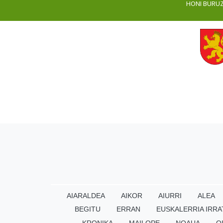
HONI BURU
AIARALDEA
AIKOR
AIURRI
ALEA
BEGITU
ERRAN
EUSKALERRIA IRRA
KRONIKA
MAILOPE
NOAUA
O