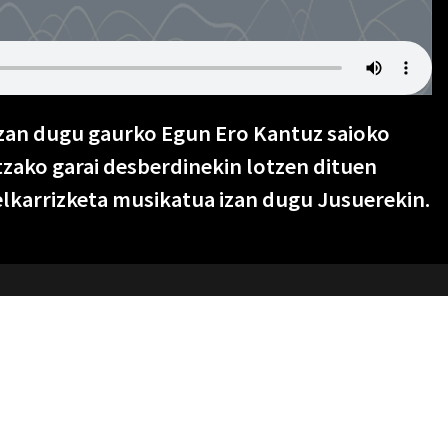
izan dugu gaurko Egun Ero Kantuz saioko
tzako garai desberdinekin lotzen dituen
elkarrizketa musikatua izan dugu Jusuerekin.