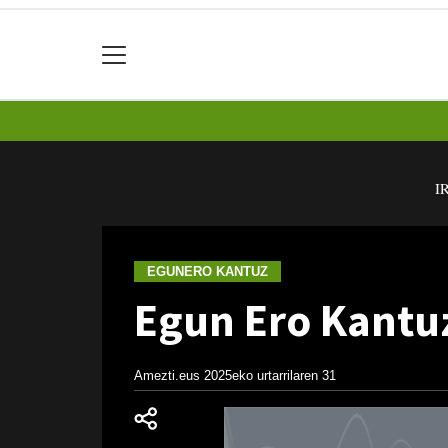
I
EGUNERO KANTUZ
Egun Ero Kantuz
Amezti.eus
2025eko urtarrilaren 31