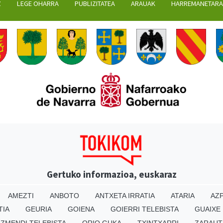
Z
LEGE OHARRA
PUBLIZITATEA
ARAUAK
HARREMANETAR
Gertuko informazioa, euskaraz
AMEZTI
ANBOTO
ANTXETA IRRATIA
ATARIA
AZP
TIA
GEURIA
GOIENA
GOIERRI TELEBISTA
GUAIXE
IZMENDI TELEBISTA
ORIO GUKA
TXINTXARRI
ZARAUT