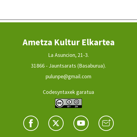
Ametza Kultur Elkartea
La Asuncion, 21-3.
31866 - Jauntsarats (Basaburua).
pulunpe@gmail.com
Codesyntaxek garatua