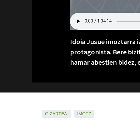
Idoia Jusue imoztarra 
protagonista. Bere bizi
hamar abestien bidez, 
GIZARTEA
IMOTZ