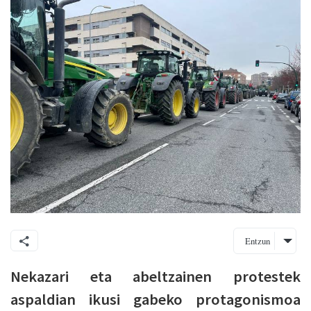
Entzun
Nekazari eta abeltzainen protestek
aspaldian ikusi gabeko protagonismoa