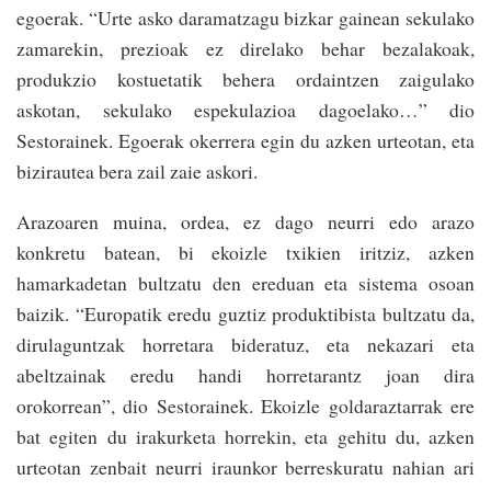
egoerak. “Urte asko daramatzagu bizkar gainean sekulako
zamarekin, prezioak ez direlako behar bezalakoak,
produkzio kostuetatik behera ordaintzen zaigulako
askotan, sekulako espekulazioa dagoelako…” dio
Sestorainek. Egoerak okerrera egin du azken urteotan, eta
bizirautea bera zail zaie askori.
Arazoaren muina, ordea, ez dago neurri edo arazo
konkretu batean, bi ekoizle txikien iritziz, azken
hamarkadetan bultzatu den ereduan eta sistema osoan
baizik. “Europatik eredu guztiz produktibista bultzatu da,
dirulaguntzak horretara bideratuz, eta nekazari eta
abeltzainak eredu handi horretarantz joan dira
orokorrean”, dio Sestorainek. Ekoizle goldaraztarrak ere
bat egiten du irakurketa horrekin, eta gehitu du, azken
urteotan zenbait neurri iraunkor berreskuratu nahian ari