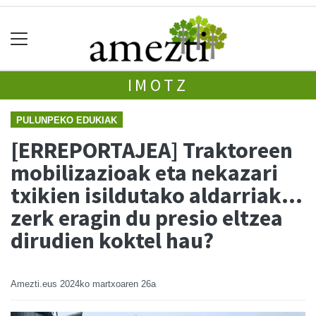
IMOTZ
PULUNPEKO EDUKIAK
[ERREPORTAJEA] Traktoreen
mobilizazioak eta nekazari
txikien isildutako aldarriak…
zerk eragin du presio eltzea
dirudien koktel hau?
Amezti.eus
2024ko martxoaren 26a