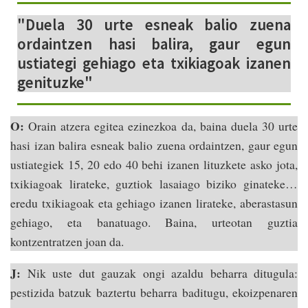
"Duela 30 urte esneak balio zuena
ordaintzen hasi balira, gaur egun
ustiategi gehiago eta txikiagoak izanen
genituzke"
O:
Orain atzera egitea ezinezkoa da, baina duela 30 urte
hasi izan balira esneak balio zuena ordaintzen, gaur egun
ustiategiek 15, 20 edo 40 behi izanen lituzkete asko jota,
txikiagoak lirateke, guztiok lasaiago biziko ginateke…
eredu txikiagoak eta gehiago izanen lirateke, aberastasun
gehiago, eta banatuago. Baina, urteotan guztia
kontzentratzen joan da.
J:
Nik uste dut gauzak ongi azaldu beharra ditugula:
pestizida batzuk baztertu beharra baditugu, ekoizpenaren