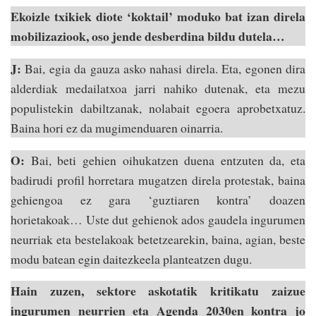
Ekoizle txikiek diote ‘koktail’ moduko bat izan direla
mobilizaziook, oso jende desberdina bildu dutela…
J:
Bai, egia da gauza asko nahasi direla. Eta, egonen dira
alderdiak medailatxoa jarri nahiko dutenak, eta mezu
populistekin dabiltzanak, nolabait egoera aprobetxatuz.
Baina hori ez da mugimenduaren oinarria.
O:
Bai, beti gehien oihukatzen duena entzuten da, eta
badirudi profil horretara mugatzen direla protestak, baina
gehiengoa ez gara ‘guztiaren kontra’ doazen
horietakoak… Uste dut gehienok ados gaudela ingurumen
neurriak eta bestelakoak betetzearekin, baina, agian, beste
modu batean egin daitezkeela planteatzen dugu.
Hain zuzen, sektore askotatik kritikatu zaizue
ingurumen neurrien eta Agenda 2030en kontra jo