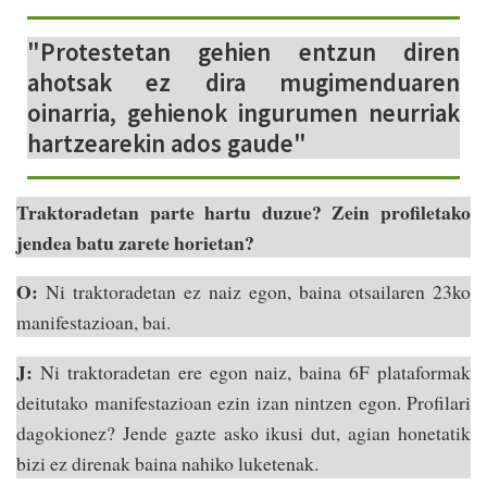
"Protestetan gehien entzun diren
ahotsak ez dira mugimenduaren
oinarria, gehienok ingurumen neurriak
hartzearekin ados gaude"
Traktoradetan parte hartu duzue? Zein profiletako
jendea batu zarete horietan?
O:
Ni traktoradetan ez naiz egon, baina otsailaren 23ko
manifestazioan, bai.
J:
Ni traktoradetan ere egon naiz, baina 6F plataformak
deitutako manifestazioan ezin izan nintzen egon. Profilari
dagokionez? Jende gazte asko ikusi dut, agian honetatik
bizi ez direnak baina nahiko luketenak.