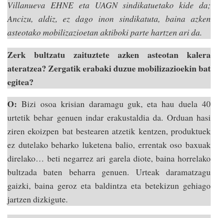
Villanueva EHNE eta UAGN sindikatuetako kide da;
Ancizu, aldiz, ez dago inon sindikatuta, baina azken
asteotako mobilizazioetan aktiboki parte hartzen ari da.
Zerk bultzatu zaituztete azken asteotan kalera
ateratzea? Zergatik erabaki duzue mobilizazioekin bat
egitea?
O:
Bizi osoa krisian daramagu guk, eta hau duela 40
urtetik behar genuen indar erakustaldia da. Orduan hasi
ziren ekoizpen bat bestearen atzetik kentzen, produktuek
ez dutelako beharko luketena balio, errentak oso baxuak
direlako… beti negarrez ari garela diote, baina horrelako
bultzada baten beharra genuen. Urteak daramatzagu
gaizki, baina geroz eta baldintza eta betekizun gehiago
jartzen dizkigute.