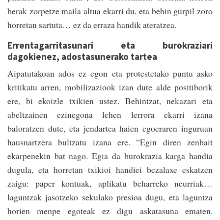
berak zorpetze maila altua ekarri du, eta behin gurpil zoro
horretan sartuta… ez da erraza handik ateratzea.
Errentagarritasunari eta burokraziari
dagokienez, adostasunerako tartea
Aipatutakoan ados ez egon eta protestetako puntu asko
kritikatu arren, mobilizaziook izan dute alde positiborik
ere, bi ekoizle txikien ustez. Behintzat, nekazari eta
abeltzainen ezinegona lehen lerrora ekarri izana
baloratzen dute, eta jendartea haien egoeraren inguruan
hausnartzera bultzatu izana ere. “Egin diren zenbait
ekarpenekin bat nago. Egia da burokrazia karga handia
dugula, eta horretan txikioi handiei bezalaxe eskatzen
zaigu: paper kontuak, aplikatu beharreko neurriak…
laguntzak jasotzeko sekulako presioa dugu, eta laguntza
horien menpe egoteak ez digu askatasuna ematen.