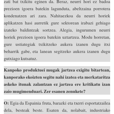
zati bat txikitu eginen da. Beraz, neurri hori ez badoa
prezioen igoera batekin lagunduta, abeltzaina porrotera
kondenatzen ari zara. Nahitaezkoa da neurri horiek
aplikatzen hasi aurretik gure sektorean irabazi gehiago
izateko baldintzak sortzea. Alegia, ingurumen neurri
horiek prezioen igoera batekin uztartzea. Modu horretan,
gure ustiategiak txikitzeko aukera izanen dugu itxi
beharrik gabe, eta lanean segitzeko aukera izanen dugu
gutxiago kutsatuz.
Kanpoko produktuei mugak jartzea exigitu bitartean,
kanporako ekoizten segitu nahi izatea eta merkataritza
askeko itunak zalantzan ez jartzea ere kritikatu izan
zaio mugimenduari. Zer esanen zenukete?
O:
Egia da Espainia fruta, barazki eta txerri esportatzailea
dela, besteak beste. Esaten da, nolabait, industriako