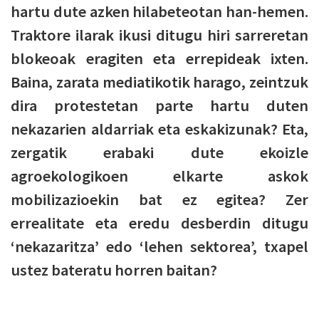
hartu dute azken hilabeteotan han-hemen.
Traktore ilarak ikusi ditugu hiri sarreretan
blokeoak eragiten eta errepideak ixten.
Baina, zarata mediatikotik harago, zeintzuk
dira protestetan parte hartu duten
nekazarien aldarriak eta eskakizunak? Eta,
zergatik erabaki dute ekoizle
agroekologikoen elkarte askok
mobilizazioekin bat ez egitea? Zer
errealitate eta eredu desberdin ditugu
‘nekazaritza’ edo ‘lehen sektorea’, txapel
ustez bateratu horren baitan?