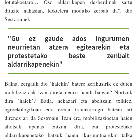
lotutakoetara… Oso aldarrikapen desberdinak sartu
dituzte nahasian, koktelera moduko zerbait da”, dio
Sestorainek.
"Gu ez gaude ados ingurumen
neurrietan atzera egitearekin eta
protestetako beste zenbait
aldarrikapenekin"
Baina, zergatik dio ‘haiekin’ batere zerikusirik ez duten
mobilizazioak izan direla neurri handi batean? Nortzuk
dira ‘haiek’? Bada, nekazari eta abeltzain txikiez,
agroekologikoan edo eredu iraunkorrago batean ari
direnez ari da Sestroain. Izan ere, mobilizazioetan haien
ahotsak apenas entzun dira, eta protestetako
aldarrikapenetako batzuk haien ikuspuntuarekin talka