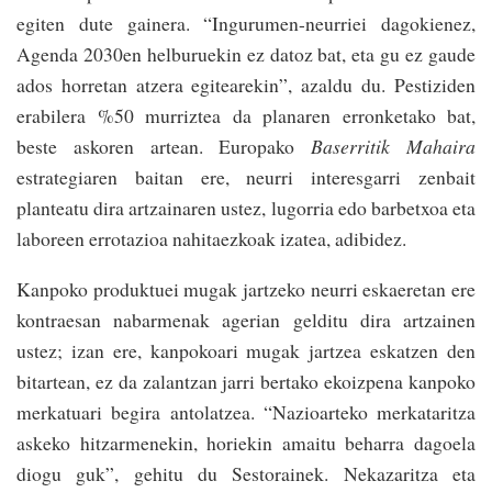
egiten dute gainera. “Ingurumen-neurriei dagokienez,
Agenda 2030en helburuekin ez datoz bat, eta gu ez gaude
ados horretan atzera egitearekin”, azaldu du. Pestiziden
erabilera %50 murriztea da planaren erronketako bat,
beste askoren artean. Europako
Baserritik Mahaira
estrategiaren baitan ere, neurri interesgarri zenbait
planteatu dira artzainaren ustez, lugorria edo barbetxoa eta
laboreen errotazioa nahitaezkoak izatea, adibidez.
Kanpoko produktuei mugak jartzeko neurri eskaeretan ere
kontraesan nabarmenak agerian gelditu dira artzainen
ustez; izan ere, kanpokoari mugak jartzea eskatzen den
bitartean, ez da zalantzan jarri bertako ekoizpena kanpoko
merkatuari begira antolatzea. “Nazioarteko merkataritza
askeko hitzarmenekin, horiekin amaitu beharra dagoela
diogu guk”, gehitu du Sestorainek. Nekazaritza eta