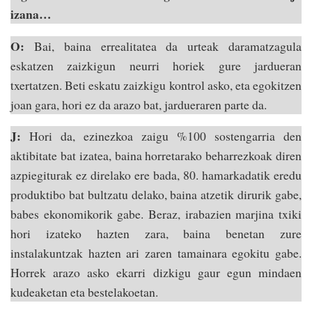
izana…
O:
Bai, baina errealitatea da urteak daramatzagula
eskatzen zaizkigun neurri horiek gure jardueran
txertatzen. Beti eskatu zaizkigu kontrol asko, eta egokitzen
joan gara, hori ez da arazo bat, jardueraren parte da.
J:
Hori da, ezinezkoa zaigu %100 sostengarria den
aktibitate bat izatea, baina horretarako beharrezkoak diren
azpiegiturak ez direlako ere bada, 80. hamarkadatik eredu
produktibo bat bultzatu delako, baina atzetik dirurik gabe,
babes ekonomikorik gabe. Beraz, irabazien marjina txiki
hori izateko hazten zara, baina benetan zure
instalakuntzak hazten ari zaren tamainara egokitu gabe.
Horrek arazo asko ekarri dizkigu gaur egun mindaen
kudeaketan eta bestelakoetan.