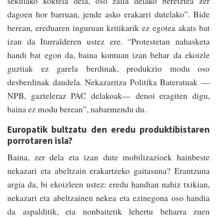
sekulako koktela dela, oso zaila delako bereiztea zer
dagoen hor barruan, jende asko erakarri dutelako”. Bid
e
berean, ereduaren inguruan kritikarik ez egotea akats bat
izan da Iturralderen ustez ere. “Protestetan nahasketa
handi bat egon da, baina kontuan izan behar da ekoizle
guztiak ez garela berdinak, produkzio modu oso
desberdinak daudela. Nekazaritza Politika Bateratuak —
NPB, gazteleraz PAC delakoak— denoi eragiten digu,
baina ez modu berean”, nabarmendu du.
Europatik bultzatu den eredu produktib
istaren
porrotaren isla?
Baina, zer dela eta izan dute mobilizazioek hainbeste
nekazari eta abeltzain erakartzeko gaitasuna? Erantzuna
argia da, bi ekoizleen ustez: eredu handian nahiz txikian,
nekazari eta abeltzainen nekea eta ezinegona oso handia
da aspalditik, eta nonbaitetik lehertu beharra zuen