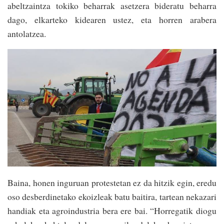
abeltzaintza tokiko beharrak asetzera bideratu beharra
dago, elkarteko kidearen ustez, eta horren arabera
antolatzea.
Baina, honen inguruan protestetan ez da hitzik egin, eredu
oso desberdinetako ekoizleak batu baitira, tartean nekazari
handiak eta agroindustria bera ere bai. “Horregatik diogu