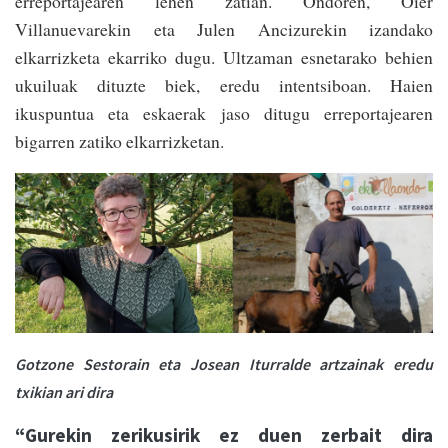
erreportajearen lehen zatian. Ondoren, Oier
Villanuevarekin eta Julen Ancizurekin izandako
elkarrizketa ekarriko dugu. Ultzaman esnetarako behien
ukuiluak dituzte biek, eredu intentsiboan. Haien
ikuspuntua eta eskaerak jaso ditugu erreportajearen
bigarren zatiko elkarrizketan.
Gotzone Sestorain eta Josean Iturralde artzainak eredu
txikian ari dira
“
Gurekin zerikusirik ez duen zerbait dira