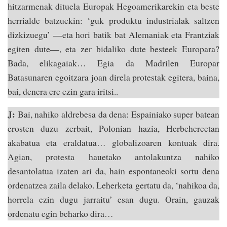
hitzarmenak dituela Europak Hegoamerikarekin eta beste
herrialde batzuekin: ‘guk produktu industrialak saltzen
dizkizuegu’ —eta hori batik bat Alemaniak eta Frantziak
egiten dute—, eta zer bidaliko dute besteek Europara?
Bada, elikagaiak… Egia da Madrilen Europar
Batasunaren egoitzara joan direla protestak egitera, baina,
bai, denera ere ezin gara iritsi..
J:
Bai, nahiko aldrebesa da dena: Espainiako super batean
erosten duzu zerbait, Polonian hazia, Herbehereetan
akabatua eta eraldatua… globalizoaren kontuak dira.
Agian, protesta hauetako antolakuntza nahiko
desantolatua izaten ari da, hain espontaneoki sortu dena
ordenatzea zaila delako. Leherketa gertatu da, ‘nahikoa da,
horrela ezin dugu jarraitu’ esan dugu. Orain, gauzak
ordenatu egin beharko dira…