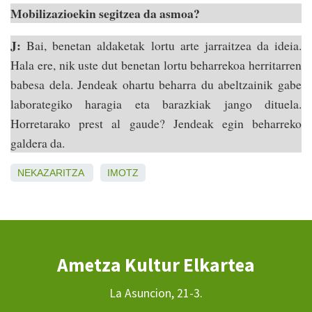
Mobilizazioekin segitzea da asmoa?
J:
Bai, benetan aldaketak lortu arte jarraitzea da ideia.
Hala ere, nik uste dut benetan lortu beharrekoa herritarren
babesa dela. Jendeak ohartu beharra du abeltzainik gabe
laborategiko haragia eta barazkiak jango dituela.
Horretarako prest al gaude? Jendeak egin beharreko
galdera da.
NEKAZARITZA
IMOTZ
Ametza Kultur Elkartea
La Asuncion, 21-3.