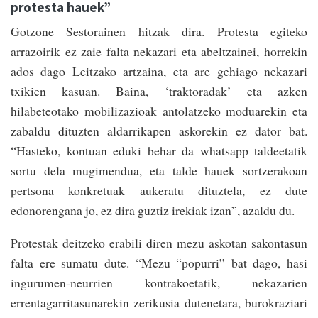
protesta hauek”
Gotzone Sestorainen hitzak dira. Protesta egiteko
arrazoirik ez zaie falta nekazari eta abeltzainei, horrekin
ados dago Leitzako artzaina, eta are gehiago nekazari
txikien kasuan. Baina, ‘traktoradak’ eta azken
hilabeteotako mobilizazioak antolatzeko moduarekin eta
zabaldu dituzten aldarrikapen askorekin ez dator bat.
“Hasteko, kontuan eduki behar da whatsapp taldeetatik
sortu dela mugimendua, eta talde hauek sortzerakoan
pertsona konkretuak aukeratu dituztela, ez dute
edonorengana jo, ez dira guztiz irekiak izan”, azaldu du.
Protestak deitzeko erabili diren mezu askotan sakontasun
falta ere sumatu dute. “Mezu “popurri” bat dago, hasi
ingurumen-neurrien kontrakoetatik, nekazarien
errentagarritasunarekin zerikusia dutenetara, burokraziari