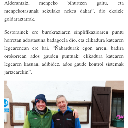
Alderantziz, menpeko bihurtzen gaitu, eta
menpekotasunak sekulako nekea dakar”, dio ekoizle
goldaraztarrak.
Sestorainek ere burokraziaren sinplifikazioaren puntu
horretan adostasuna badagoela dio, eta elikadura katearen
legearenean ere bai. “Ñabardurak egon arren, badira
orokorrean ados gauden puntuak: elikadura katearen
legearen kasuan, adibidez, ados gaude kontrol sistemak
jartzearekin”.