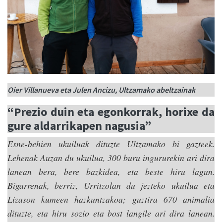
Oier Villanueva eta Julen Ancizu, Ultzamako abeltzainak
“
Prezio duin eta egonkorrak, horixe da
gure aldarrikapen nagusia”
Esne-behien ukuiluak dituzte Ultzamako bi gazteek.
Lehenak Auzan du ukuilua, 300 buru ingururekin ari dira
lanean bera, bere bazkidea, eta beste hiru lagun.
Bigarrenak, berriz, Urritzolan du jezteko ukuilua eta
Lizason kumeen hazkuntzakoa; guztira 670 animalia
dituzte, eta hiru sozio eta bost langile ari dira lanean.