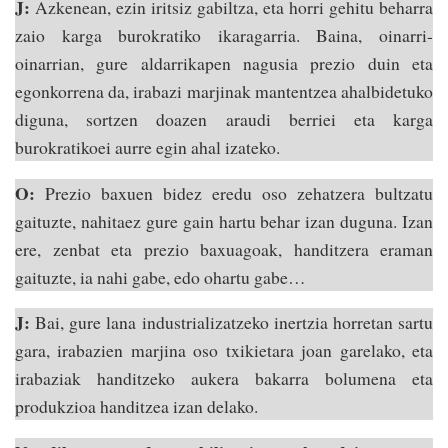
J:
Azkenean, ezin iritsiz gabiltza, eta horri gehitu beharra
zaio karga burokratiko ikaragarria. Baina, oinarri-
oinarrian, gure aldarrikapen nagusia prezio duin eta
egonkorrena da, irabazi marjinak mantentzea ahalbidetuko
diguna, sortzen doazen araudi berriei eta karga
burokratikoei aurre egin ahal izateko.
O:
Prezio baxuen bidez eredu oso zehatzera bultzatu
gaituzte, nahitaez gure gain hartu behar izan duguna. Izan
ere, zenbat eta prezio baxuagoak, handitzera eraman
gaituzte, ia nahi gabe, edo ohartu gabe…
J:
Bai, gure lana industrializatzeko inertzia horretan sartu
gara, irabazien marjina oso txikietara joan garelako, eta
irabaziak handitzeko aukera bakarra bolumena eta
produkzioa handitzea izan delako.