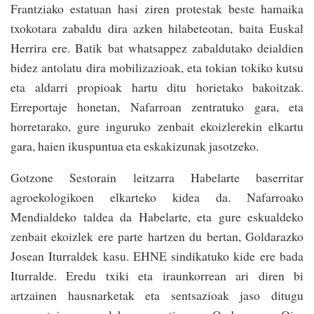
Frantziako estatuan hasi ziren protestak beste hamaika
txokotara zabaldu dira azken hilabeteotan, baita Euskal
Herrira ere. Batik bat whatsappez zabaldutako deialdien
bidez antolatu dira mobilizazioak, eta tokian tokiko kutsu
eta aldarri propioak hartu ditu horietako bakoitzak.
Erreportaje honetan, Nafarroan zentratuko gara, eta
horretarako, gure inguruko zenbait ekoizlerekin elkartu
gara, haien ikuspuntua eta eskakizunak jasotzeko.
Gotzone Sestorain leitzarra Habelarte baserritar
agroekologikoen elkarteko kidea da. Nafarroako
Mendialdeko taldea da Habelarte, eta gure eskualdeko
zenbait ekoizlek ere parte hartzen du bertan, Goldarazko
Josean Iturraldek kasu. EHNE sindikatuko kide ere bada
Iturralde. Eredu txiki eta iraunkorrean ari diren bi
artzainen hausnarketak eta sentsazioak jaso ditugu