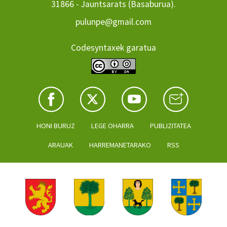
31866 - Jauntsarats (Basaburua).
pulunpe@gmail.com
Codesyntaxek garatua
HONI BURUZ
LEGE OHARRA
PUBLIZITATEA
ARAUAK
HARREMANETARAKO
RSS