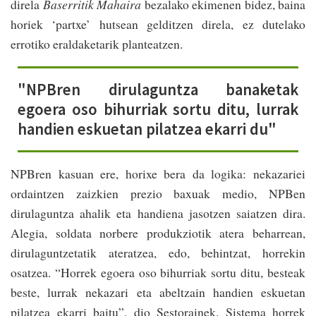
direla
Baserritik Mahaira
bezalako ekimenen bidez, baina
horiek ‘partxe’ hutsean gelditzen direla, ez dutelako
errotiko eraldaketarik planteatzen.
"NPBren dirulaguntza banaketak
egoera oso bihurriak sortu ditu, lurrak
handien eskuetan pilatzea ekarri du"
NPBren kasuan ere, horixe bera da logika: nekazariei
ordaintzen zaizkien prezio baxuak medio, NPBen
dirulaguntza ahalik eta handiena jasotzen saiatzen dira.
Alegia, soldata norbere produkziotik atera beharrean,
dirulaguntzetatik ateratzea, edo, behintzat, horrekin
osatzea. “Horrek egoera oso bihurriak sortu ditu, besteak
beste, lurrak nekazari eta abeltzain handien eskuetan
pilatzea ekarri baitu”, dio Sestorainek. Sistema horrek