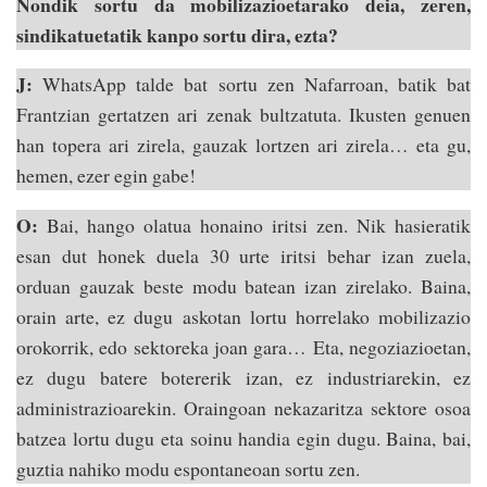
Nondik sortu da mobilizazioetarako deia, zeren,
sindikatuetatik kanpo sortu dira, ezta?
J:
WhatsApp talde bat sortu zen Nafarroan, batik bat
Frantzian gertatzen ari zenak bultzatuta. Ikusten genuen
han topera ari zirela, gauzak lortzen ari zirela… eta gu,
hemen, ezer egin gabe!
O:
Bai, hango olatua honaino iritsi zen. Nik hasieratik
esan dut honek duela 30 urte iritsi behar izan zuela,
orduan gauzak beste modu batean izan zirelako. Baina,
orain arte, ez dugu askotan lortu horrelako mobilizazio
orokorrik, edo sektoreka joan gara… Eta, negoziazioetan,
ez dugu batere botererik izan, ez industriarekin, ez
administrazioarekin. Oraingoan nekazaritza sektore osoa
batzea lortu dugu eta soinu handia egin dugu. Baina, bai,
guztia nahiko modu espontaneoan sortu zen.