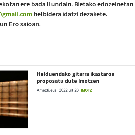
zekotan ere bada Ilundain. Bietako edozeinetan
i@gmail.com
helbidera idatzi dezakete.
un Ero saioan.
Helduendako gitarra ikastaroa
proposatu dute Imotzen
Amezti.eus
2022 urt 28
IMOTZ