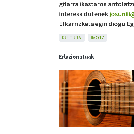
gitarra ikastaroa antolat
interesa dutenek
josunii
Elkarrizketa egin diogu Eg
KULTURA
IMOTZ
Erlazionatuak