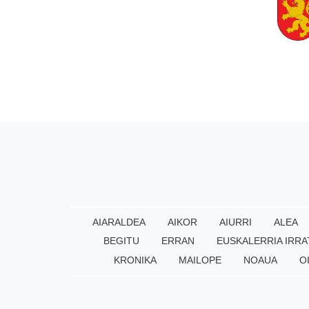
AIARALDEA
AIKOR
AIURRI
ALEA
BEGITU
ERRAN
EUSKALERRIA IRRA
KRONIKA
MAILOPE
NOAUA
O