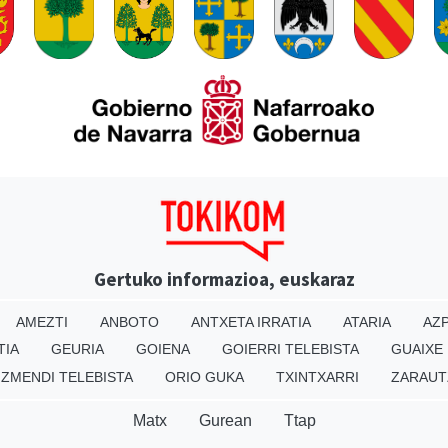
Gertuko informazioa, euskaraz
AMEZTI
ANBOTO
ANTXETA IRRATIA
ATARIA
AZP
TIA
GEURIA
GOIENA
GOIERRI TELEBISTA
GUAIXE
IZMENDI TELEBISTA
ORIO GUKA
TXINTXARRI
ZARAUT
Matx
Gurean
Ttap