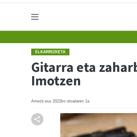
ELKARRIZKETA
Gitarra eta zahar
Imotzen
Amezti.eus
2022ko otsailaren 1a