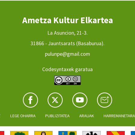
Ametza Kultur Elkartea
La Asuncion, 21-3.
31866 - Jauntsarats (Basaburua).
pulunpe@gmail.com
Codesyntaxek garatua
Z
LEGE OHARRA
PUBLIZITATEA
ARAUAK
HARREMANETAR