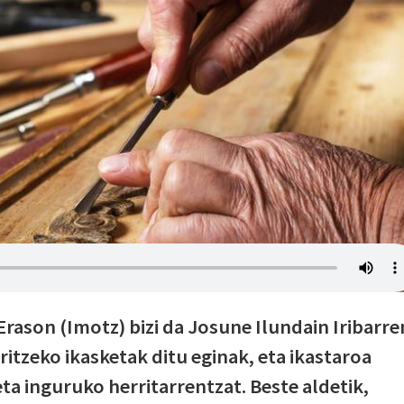
Erason (Imotz) bizi da Josune Ilundain Iribarre
rritzeko ikasketak ditu eginak, eta ikastaroa
ta inguruko herritarrentzat. Beste aldetik,