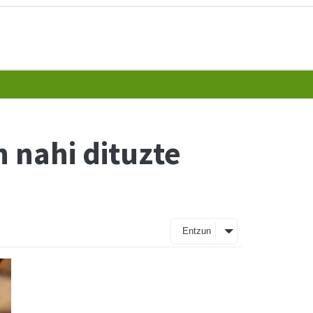
n nahi dituzte
Entzun