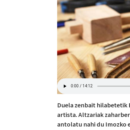
Duela zenbait hilabetetik 
artista. Altzariak zaharbe
antolatu nahi du Imozko e