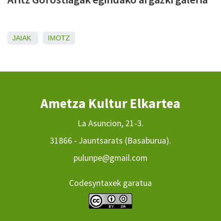
JAIAK
IMOTZ
Ametza Kultur Elkartea
La Asuncion, 21-3.
31866 - Jauntsarats (Basaburua).
pulunpe@gmail.com
Codesyntaxek garatua