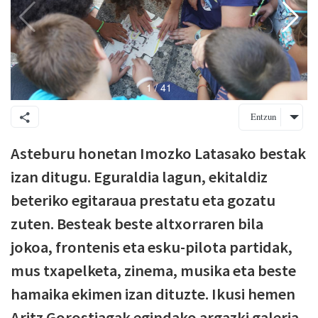
Entzun
Asteburu honetan Imozko Latasako bestak
izan ditugu. Eguraldia lagun, ekitaldiz
beteriko egitaraua prestatu eta gozatu
zuten. Besteak beste altxorraren bila
jokoa, frontenis eta esku-pilota partidak,
mus txapelketa, zinema, musika eta beste
hamaika ekimen izan dituzte. Ikusi hemen
Aritz Gorostiagak egindako argazki galeria