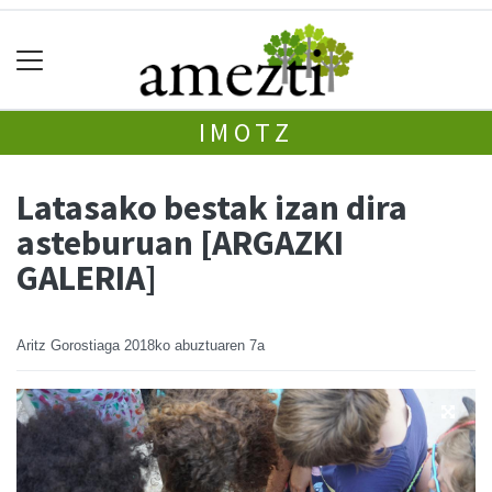
IMOTZ
Latasako bestak izan dira
asteburuan [ARGAZKI
GALERIA]
Aritz Gorostiaga
2018ko abuztuaren 7a