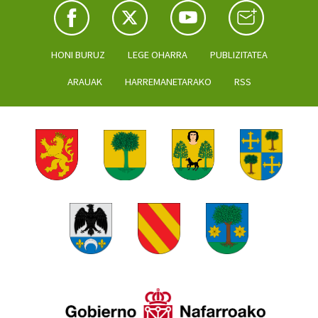
HONI BURUZ
LEGE OHARRA
PUBLIZITATEA
ARAUAK
HARREMANETARAKO
RSS