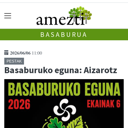
BASABURUA
2026/06/06
11:00
PESTAK
Basaburuko eguna: Aizarotz