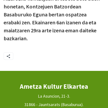
honetan, Kontzejuen Batzordean
Basaburuko Eguna bertan ospatzea
erabaki zen. Ekainaren 6an izanen da eta
maiatzaren 29ra arte izena eman daiteke
bazkarian.
Ametza Kultur Elkartea
La Asuncion, 21-3.
31866 - Jauntsarats (Basaburua).