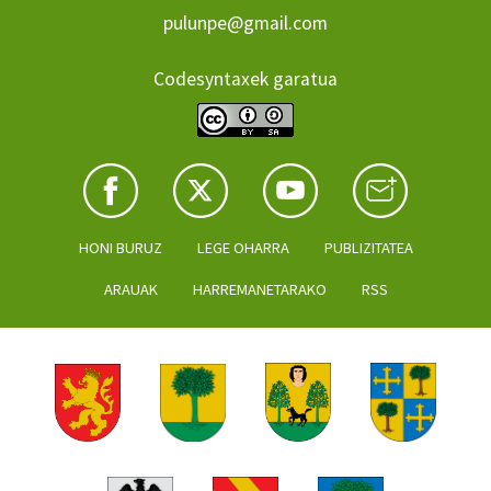
pulunpe@gmail.com
Codesyntaxek garatua
HONI BURUZ
LEGE OHARRA
PUBLIZITATEA
ARAUAK
HARREMANETARAKO
RSS