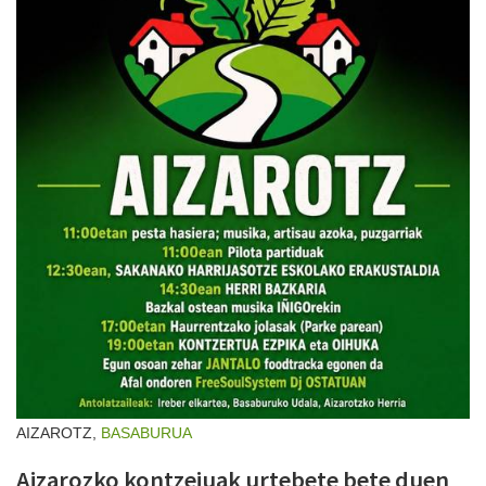
AIZAROTZ,
BASABURUA
Aizarozko kontzejuak urtebete bete duen