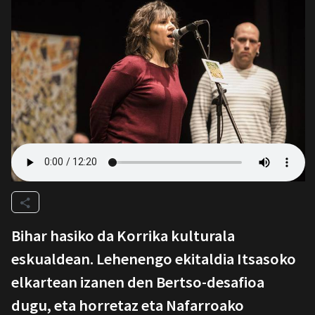
Bihar hasiko da Korrika kulturala
eskualdean. Lehenengo ekitaldia Itsasoko
elkartean izanen den Bertso-desafioa
dugu, eta horretaz eta Nafarroako