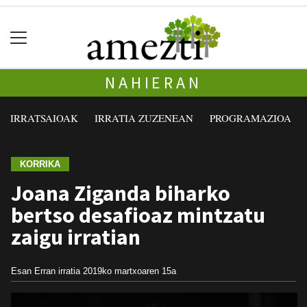
NAHIERAN
IRRATSAIOAK
IRRATIA ZUZENEAN
PROGRAMAZIOA
KORRIKA
Joana Ziganda biharko
bertso desafioaz mintzatu
zaigu irratian
Esan Erran irratia
2019ko martxoaren 15a