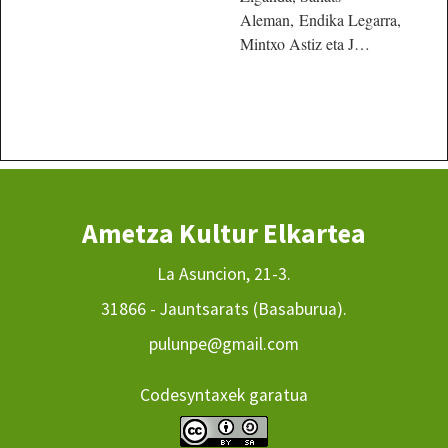
Aleman, Endika Legarra,
Mintxo Astiz eta J…
Ametza Kultur Elkartea
La Asuncion, 21-3.
31866 - Jauntsarats (Basaburua).
pulunpe@gmail.com
Codesyntaxek garatua