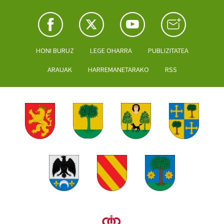
HONI BURUZ
LEGE OHARRA
PUBLIZITATEA
ARAUAK
HARREMANETARAKO
RSS