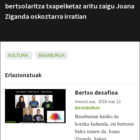
bertsolaritza txapelketaz aritu zaigu Joana
Ziganda oskoztarra irratian
KULTURA
BASABURUA
Erlazionatuak
Bertso desafioa
Amezti.eus
2019 mar 12
BASABURUA
Basaburuan hasiko da
korrika kulturala, eta bertsoen
bidez izanen da. Joana
Ziganda, Sahats