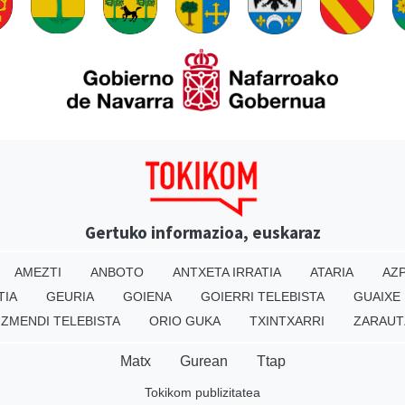
Gertuko informazioa, euskaraz
AMEZTI
ANBOTO
ANTXETA IRRATIA
ATARIA
AZP
TIA
GEURIA
GOIENA
GOIERRI TELEBISTA
GUAIXE
IZMENDI TELEBISTA
ORIO GUKA
TXINTXARRI
ZARAUT
Matx
Gurean
Ttap
Tokikom publizitatea