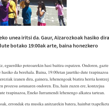
zeko unea iritsi da. Gaur, Aizarozkoak hasiko dira
dute botako 19:00ak arte, baina honezkero
tz, eguerdiko poteoarekin hasi baitira ospatzen. Ondoren, gazte
e hasiko da berehala. Baina, 19:00etan jaurtiko dute txupinazoa
reziak izanen dira, gainera, lehenengoak biatira herria kontze
en prozesu astunaren ondoren. Eta, hain zuzen ere, kontzejua
 dute txupinazoa, Eneko Iurramendi lehenengo alkatea tartean.
oak, errondak eta musika anitzarekin batera, hainbat txapelket