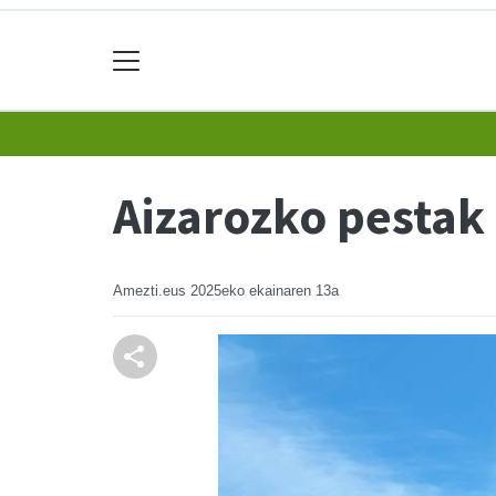
Aizarozko pestak 
Amezti.eus
2025eko ekainaren 13a