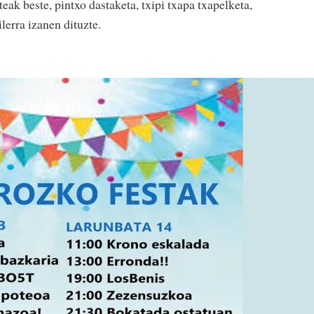
steak beste, pintxo dastaketa, txipi txapa txapelketa,
ilerra izanen dituzte.