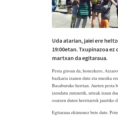
Uda atarian, jaiei ere helt
19:00etan. Txupinazoa ez 
martxan da egitaraua.
Pesta giroan da, honezkero, Aizaro
bazkaria izanen dute eta musika er
Basaburuko herrian. Aurten pesta be
izendatu zutenetik, urteak iraun du
osatzen duten herritarrek jaurtiko
Egitaraua ekimenez bete dute. Pote