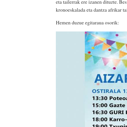
eta tailerrak ere izanen dituzte. Be
kronoeskalada eta dantza afrikar ta
Hemen duzue egitaraua osorik: