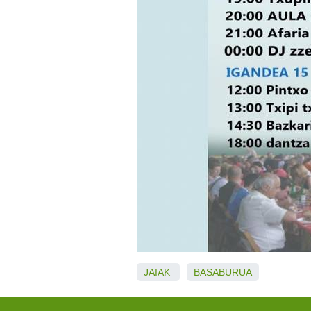
JAIAK
BASABURUA