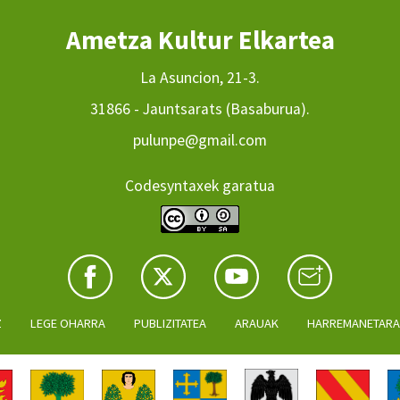
Ametza Kultur Elkartea
La Asuncion, 21-3.
31866 - Jauntsarats (Basaburua).
pulunpe@gmail.com
Codesyntaxek garatua
Z
LEGE OHARRA
PUBLIZITATEA
ARAUAK
HARREMANETAR