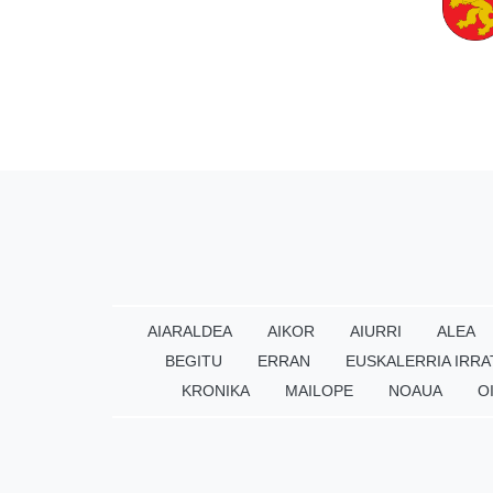
AIARALDEA
AIKOR
AIURRI
ALEA
BEGITU
ERRAN
EUSKALERRIA IRRA
KRONIKA
MAILOPE
NOAUA
O