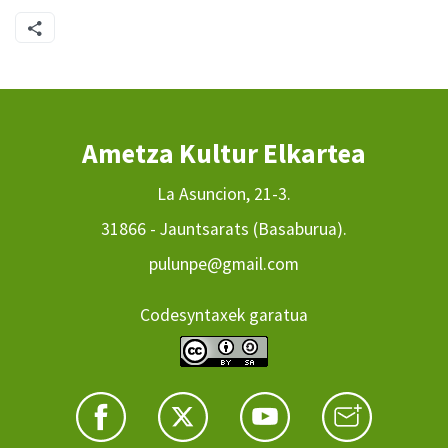
Ametza Kultur Elkartea
La Asuncion, 21-3.
31866 - Jauntsarats (Basaburua).
pulunpe@gmail.com
Codesyntaxek garatua