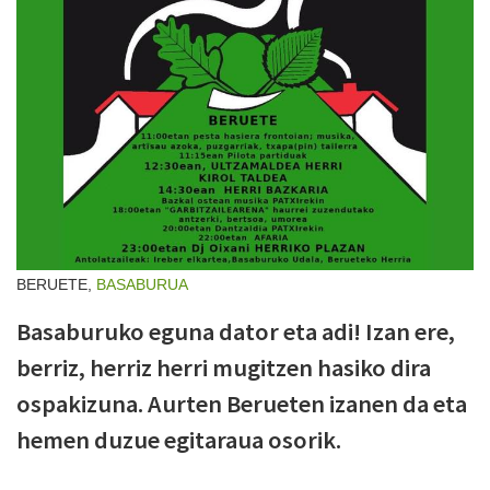
BERUETE,
BASABURUA
Basaburuko eguna dator eta adi! Izan ere,
berriz, herriz herri mugitzen hasiko dira
ospakizuna. Aurten Berueten izanen da eta
hemen duzue egitaraua osorik.