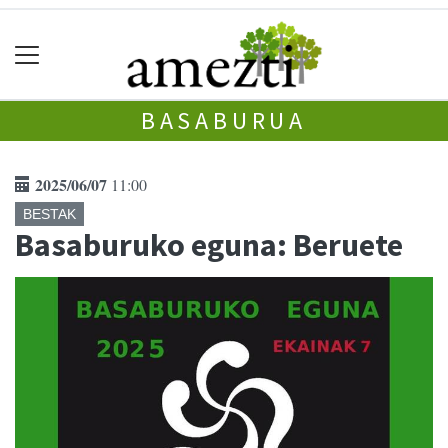
BASABURUA
2025/06/07
11:00
BESTAK
Basaburuko eguna: Beruete