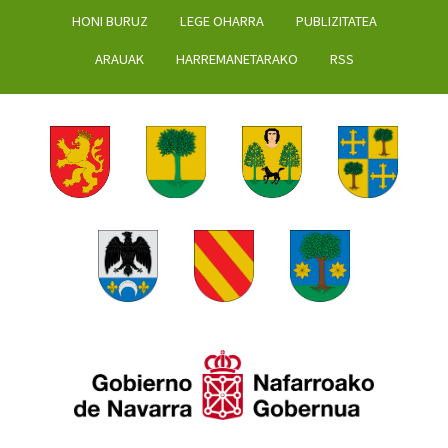
HONI BURUZ
LEGE OHARRA
PUBLIZITATEA
ARAUAK
HARREMANETARAKO
RSS