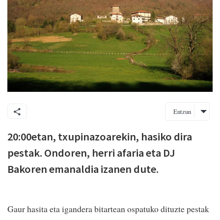
Entzun
20:00etan, txupinazoarekin, hasiko dira
pestak. Ondoren, herri afaria eta DJ
Bakoren emanaldia izanen dute.
Gaur hasita eta igandera bitartean ospatuko dituzte pestak