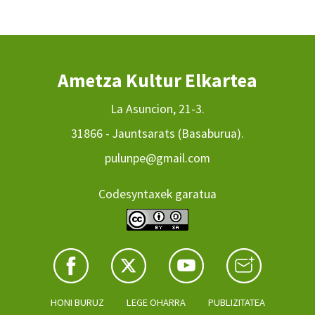
Ametza Kultur Elkartea
La Asuncion, 21-3.
31866 - Jauntsarats (Basaburua).
pulunpe@gmail.com
Codesyntaxek garatua
HONI BURUZ
LEGE OHARRA
PUBLIZITATEA