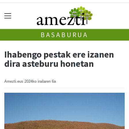
BASABURUA
Ihabengo pestak ere izanen
dira asteburu honetan
Amezti.eus
2024ko irailaren 6a