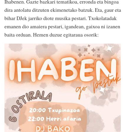
Ihabenen. Gazte bazkari tematikoa, erronda eta bingoa
dira antolatu ditzuten ekimenetako batzuk. Eta, gaur eta
bihar DJek jarriko diote musika pestari. Txokolatadak
emanen dio amaiera pestari, igandean, gaixoa ni izanen
baita orduan. Hemen duzue egitaraua osorik: