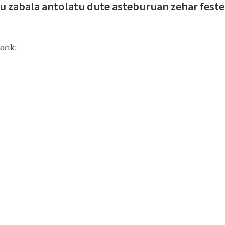
rau zabala antolatu dute asteburuan zehar feste
sorik: