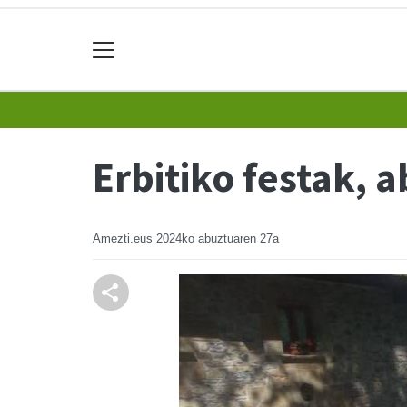
Erbitiko festak, 
Amezti.eus
2024ko abuztuaren 27a