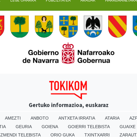
Z
LEGE OHARRA
PUBLIZITATEA
ARAUAK
HARREMANETAR
Gertuko informazioa, euskaraz
AMEZTI
ANBOTO
ANTXETA IRRATIA
ATARIA
AZP
TIA
GEURIA
GOIENA
GOIERRI TELEBISTA
GUAIXE
IZMENDI TELEBISTA
ORIO GUKA
TXINTXARRI
ZARAUT