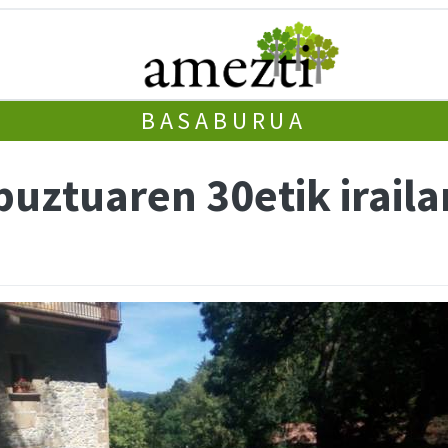
BASABURUA
abuztuaren 30etik irail