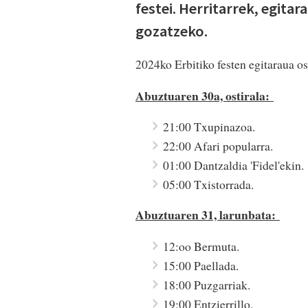
festei. Herritarrek, egita
gozatzeko.
2024ko Erbitiko festen egitaraua o
Abuztuaren 30a, ostirala:
21:00 Txupinazoa.
22:00 Afari popularra.
01:00 Dantzaldia 'Fidel'ekin.
05:00 Txistorrada.
Abuztuaren 31, larunbata:
12:oo Bermuta.
15:00 Paellada.
18:00 Puzgarriak.
19:00 Entzierrillo.