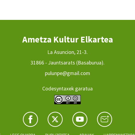
Ametza Kultur Elkartea
La Asuncion, 21-3.
31866 - Jauntsarats (Basaburua).
pulunpe@gmail.com
Codesyntaxek garatua