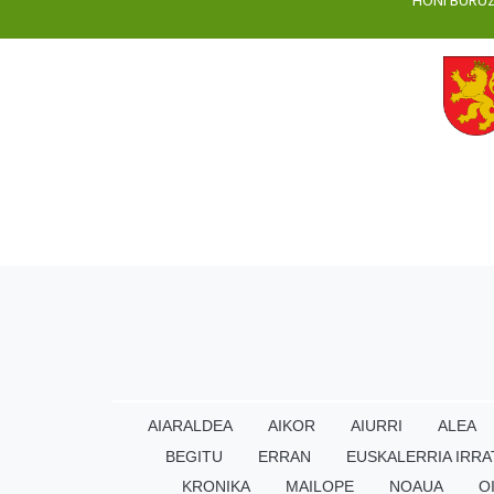
HONI BURU
AIARALDEA
AIKOR
AIURRI
ALEA
BEGITU
ERRAN
EUSKALERRIA IRRA
KRONIKA
MAILOPE
NOAUA
O