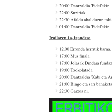
20:00 Dantzaldia 'Fidel'ekin.
22:00 Suziriak.
22:30 Afaldu ahal duzun toki
01:00 Dantzaldia 'Fidel'ekin.
Irailaren 1a, igandea:
12.00 Erronda herritik barna.
17:00 Mus finala.
17:00 Jolasak Dindaia fundaz
19:00 Txokolatada.
20:00 Dantzaldia 'Xabi eta A
21:00 Bingo eta sari banaketa
22:30 Gaixoa ni.