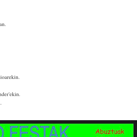
an.
ioarekin.
nder'ekin.
.