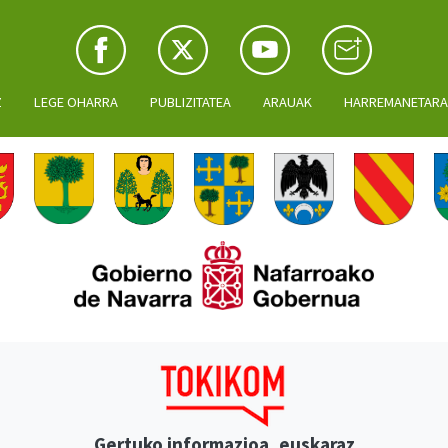
Z
LEGE OHARRA
PUBLIZITATEA
ARAUAK
HARREMANETAR
Gertuko informazioa, euskaraz