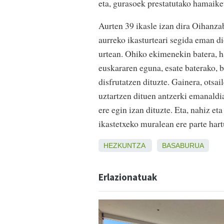
eta, gurasoek prestatutako hamaiket
Aurten 39 ikasle izan dira Oihanza
aurreko ikasturteari segida eman di
urtean. Ohiko ekimenekin batera, ha
euskararen eguna, esate baterako, 
disfrutatzen dituzte. Gainera, otsail
uztartzen dituen antzerki emanaldia
ere egin izan dituzte. Eta, nahiz e
ikastetxeko muralean ere parte hart
HEZKUNTZA
BASABURUA
Erlazionatuak