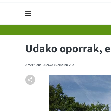
Udako oporrak, e
Amezti.eus
2024ko ekainaren 20a