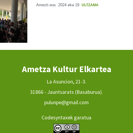
Amezti.eus
2024 eka 19
ULTZAMA
Ametza Kultur Elkartea
La Asuncion, 21-3.
31866 - Jauntsarats (Basaburua).
pulunpe@gmail.com
Codesyntaxek garatua