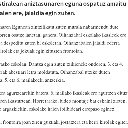
ostiralean aniztasunaren eguna ospatuz amaitu
len ere, jaialdia egin zuten.
unaren Egunean zintzilikatu zuten murala nabarmendu dute
orren osatze lanetan, ganera, Oihanzabal eskolako ikasleek ere
tea despeditu zuten bi eskoletan. Oihanzabalen jaialdi ederra
kirolak eta jokuak egin zituzten frontoian.
rasko eskolan. Dantza egin zuten txikienek; ondoren, 3. eta 4.
ak abestiari letra moldatuta, Oihanzabal utziko duten
a, 5. eta 6. mailakoek, antzerkia.
ea agurtzearekin batera, 6. mailako ikasleak ere agurtzen dituz
rren ikasturtean. Horretarako, bideo montaje bat eskaini zieten,
o argazkiekin, eskolako haien ibilbideari errepaso eginez.
 frontoira joan ziren guztiak, jostatzera eta herri kirolak egiter