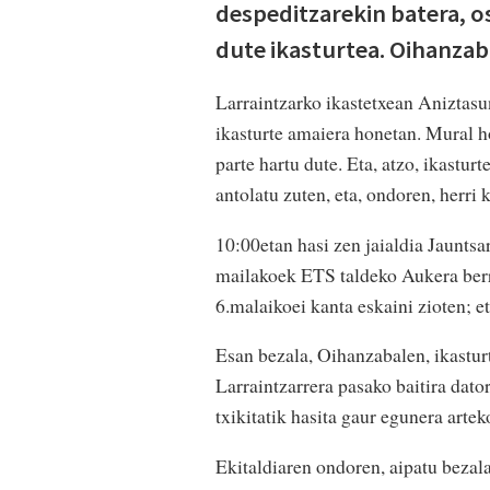
despeditzarekin batera, 
dute ikasturtea. Oihanzaba
Larraintzarko ikastetxean Aniztas
ikasturte amaiera honetan. Mural h
parte hartu dute. Eta, atzo, ikastur
antolatu zuten, eta, ondoren, herri 
10:00etan hasi zen jaialdia Jauntsa
mailakoek ETS taldeko Aukera berri
6.malaikoei kanta eskaini zioten; et
Esan bezala, Oihanzabalen, ikasturt
Larraintzarrera pasako baitira dato
txikitatik hasita gaur egunera artek
Ekitaldiaren ondoren, aipatu bezala,