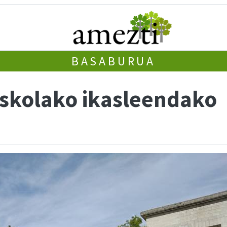
BASABURUA
skolako ikasleendako