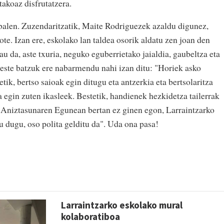
akoaz disfrutatzera.
balen. Zuzendaritzatik, Maite Rodriguezek azaldu digunez,
ote. Izan ere, eskolako lan taldea osorik aldatu zen joan den
u da, aste txuria, neguko eguberrietako jaialdia, gaubeltza eta
beste batzuk ere nabarmendu nahi izan ditu: "Horiek asko
etik, bertso saioak egin ditugu eta antzerkia eta bertsolaritza
 egin zuten ikasleek. Bestetik, handienek hezkidetza tailerrak
ta Aniztasunaren Egunean bertan ez ginen egon, Larraintzarko
u dugu, oso polita gelditu da". Uda ona pasa!
Larraintzarko eskolako mural
kolaboratiboa