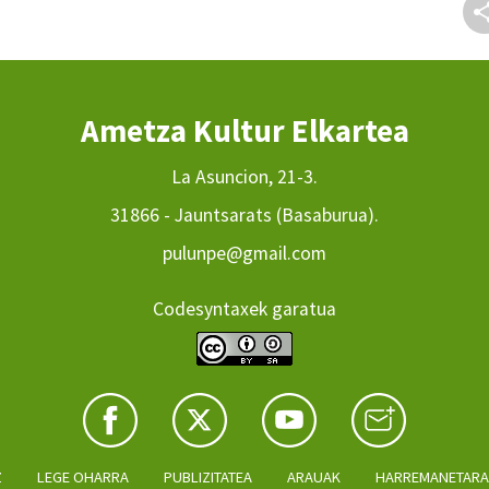
Ametza Kultur Elkartea
La Asuncion, 21-3.
31866 - Jauntsarats (Basaburua).
pulunpe@gmail.com
Codesyntaxek garatua
Z
LEGE OHARRA
PUBLIZITATEA
ARAUAK
HARREMANETAR