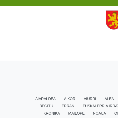
AIARALDEA
AIKOR
AIURRI
ALEA
BEGITU
ERRAN
EUSKALERRIA IRRA
KRONIKA
MAILOPE
NOAUA
O