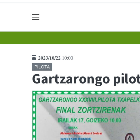
2023/10/22
10:00
PILOTA
Gartzarongo pilo