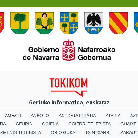
Gertuko informazioa, euskaraz
AMEZTI
ANBOTO
ANTXETA IRRATIA
ATARIA
AZP
TIA
GEURIA
GOIENA
GOIERRI TELEBISTA
GUAIXE
IZMENDI TELEBISTA
ORIO GUKA
TXINTXARRI
ZARAUT