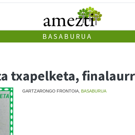
BASABURUA
ta txapelketa, finalaur
GARTZARONGO FRONTOIA,
BASABURUA