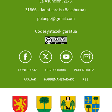
La Asuncion, 21-3.
31866 - Jauntsarats (Basaburua).
pulunpe@gmail.com
Codesyntaxek garatua
HONI BURUZ
LEGE OHARRA
PUBLIZITATEA
ARAUAK
HARREMANETARAKO
RSS