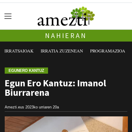
NAHIERAN
IRRATSAIOAK
IRRATIA ZUZENEAN
PROGRAMAZIOA
EGUNERO KANTUZ
Egun Ero Kantuz: Imanol
Biurrarena
Amezti.eus
2023ko urriaren 20a