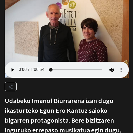
Udabeko Imanol Biurrarena izan dugu
ikasturteko Egun Ero Kantuz saioko
bigarren protagonista. Bere bizitzaren
inguruko errepaso musikatua egin dugu,