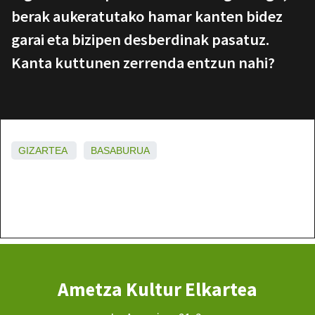
berak aukeratutako hamar kanten bidez
garai eta bizipen desberdinak pasatuz.
Kanta kuttunen zerrenda entzun nahi?
GIZARTEA
BASABURUA
Ametza Kultur Elkartea