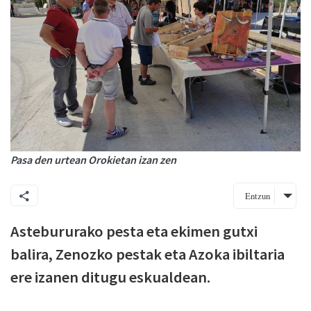
Pasa den urtean Orokietan izan zen
Entzun
Astebururako pesta eta ekimen gutxi
balira, Zenozko pestak eta Azoka ibiltaria
ere izanen ditugu eskualdean.