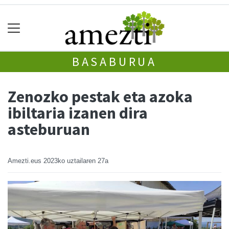
BASABURUA
Zenozko pestak eta azoka
ibiltaria izanen dira
asteburuan
Amezti.eus
2023ko uztailaren 27a