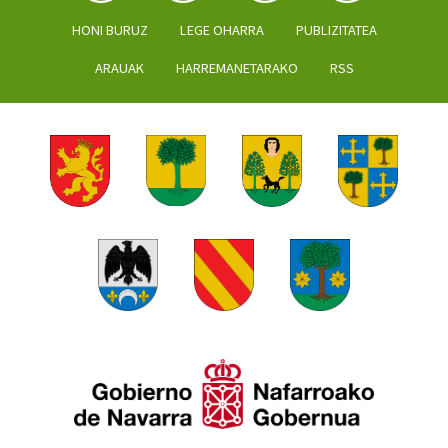
HONI BURUZ
LEGE OHARRA
PUBLIZITATEA
ARAUAK
HARREMANETARAKO
RSS