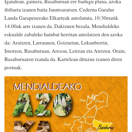
Igandean, gainera, Basaburuan ere badugu plana, azoka
ibiltaria izanen baita Jauntsaratsen. Cederna Garalur
Landa Garapenerako Elkarteak antolatuta, 10:30etatik
14:00ak arte izanen da. Dakizuen bezala, Mendialdeko
eskualde zabaleko hainbat herritan antolatzen den azoka
da: Araitzen, Larraunen, Goizuetan, Lekunberrin,
Imotzen, Basaburuan, Areson, Leitzan eta Atetzen. Orain,
Basaburuaren txanda da. Kartelean dituzue izanen diren
postuak.