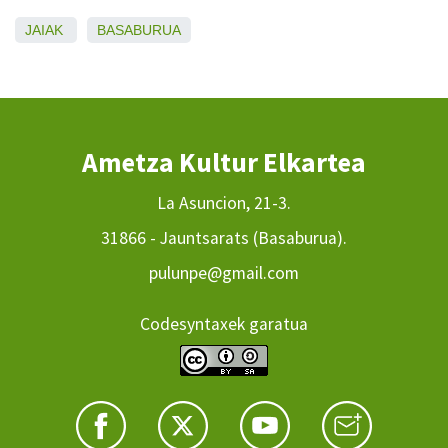
JAIAK
BASABURUA
Ametza Kultur Elkartea
La Asuncion, 21-3.
31866 - Jauntsarats (Basaburua).
pulunpe@gmail.com
Codesyntaxek garatua