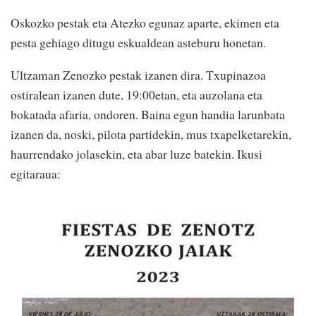
Oskozko pestak eta Atezko egunaz aparte, ekimen eta
pesta gehiago ditugu eskualdean asteburu honetan.
Ultzaman Zenozko pestak izanen dira. Txupinazoa
ostiralean izanen dute, 19:00etan, eta auzolana eta
bokatada afaria, ondoren. Baina egun handia larunbata
izanen da, noski, pilota partidekin, mus txapelketarekin,
haurrendako jolasekin, eta abar luze batekin. Ikusi
egitaraua: