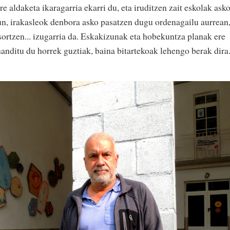
re aldaketa ikaragarria ekarri du, eta iruditzen zait eskolak ask
gun, irakasleok denbora asko pasatzen dugu ordenagailu aurrean
rtzen... izugarria da. Eskakizunak eta hobekuntza planak ere
anditu du horrek guztiak, baina bitartekoak lehengo berak dira