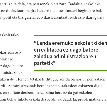
garri zaila dela, eta pertsonekin ari zara. Badakigu eskolako
 ez titulazioari begira bakarrik, autoestimuari begira ere bai.
, polit eta bizigarria, edo ikaslearentzat frustrazio ikaragarria.
eskoletako
?
“Landa eremuko eskola txikie
errealitatea ez dago batere
okorrean oso
zaindua administrazioaren
olak ere
partetik”
ez dago batere
dministrazioak
tzen du. Hemen 40 ikasle ditugu, 'zer da ba hori?', pentsatzen
erdi! Administrazioak bere legeetan irakasleoi eskatzen digu
 errealitate desberdinei... baina bera ez da gai eskolen
izan behar lukete eskola desberdinak daudela, problematika eta