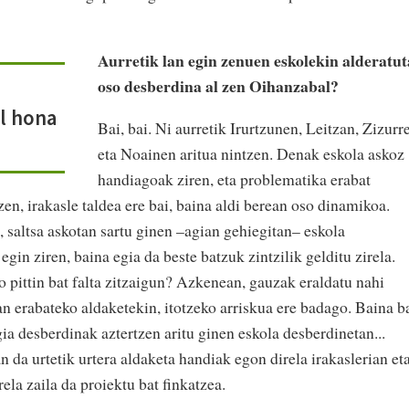
Aurretik lan egin zenuen eskolekin alderatut
oso desberdina al zen Oihanzabal?
l hona
Bai, bai. Ni aurretik Irurtzunen, Leitzan, Zizurr
eta Noainen aritua nintzen. Denak eskola askoz
handiagoak ziren, eta problematika erabat
en, irakasle taldea ere bai, baina aldi berean oso dinamikoa.
, saltsa askotan sartu ginen –agian gehiegitan– eskola
gin ziren, baina egia da beste batzuk zintzilik gelditu zirela.
o pittin bat falta zitzaigun? Azkenean, gauzak eraldatu nahi
n erabateko aldaketekin, itotzeko arriskua ere badago. Baina ba
a desberdinak aztertzen aritu ginen eskola desberdinetan...
n da urtetik urtera aldaketa handiak egon direla irakaslerian et
rela zaila da proiektu bat finkatzea.