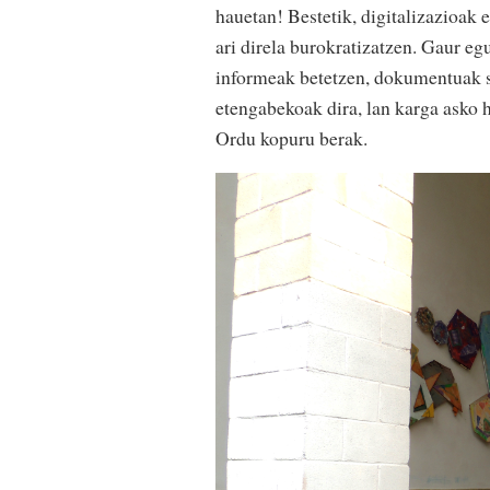
hauetan! Bestetik, digitalizazioak e
ari direla burokratizatzen. Gaur e
informeak betetzen, dokumentuak so
etengabekoak dira, lan karga asko h
Ordu kopuru berak.