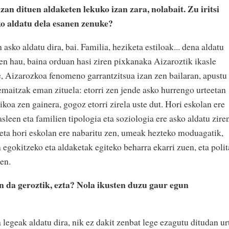
izan dituen aldaketen lekuko izan zara, nolabait. Zu iritsi
ko aldatu dela esanen zenuke?
 asko aldatu dira, bai. Familia, heziketa estiloak... dena aldatu
 zen hau, baina orduan hasi ziren pixkanaka Aizaroztik ikasle
e, Aizarozkoa fenomeno garrantzitsua izan zen bailaran, apustu
 emaitzak eman zituela: etorri zen jende asko hurrengo urteetan
ikoa zen gainera, gogoz etorri zirela uste dut. Hori eskolan ere
asleen eta familien tipologia eta soziologia ere asko aldatu zire
, eta hori eskolan ere nabaritu zen, umeak hezteko moduagatik,
 egokitzeko eta aldaketak egiteko beharra ekarri zuen, eta polit
uen.
n da geroztik, ezta? Nola ikusten duzu gaur egun
legeak aldatu dira, nik ez dakit zenbat lege ezagutu ditudan ur