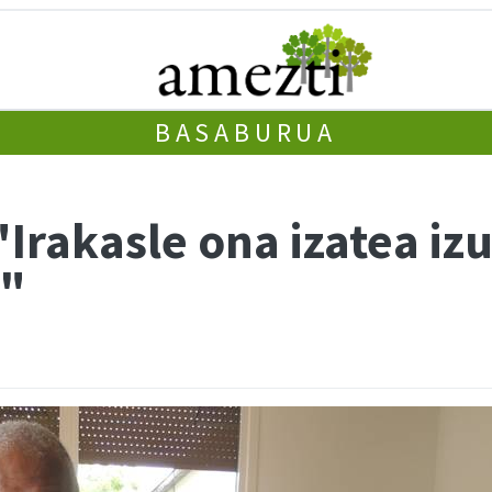
BASABURUA
rakasle ona izatea izug
n"