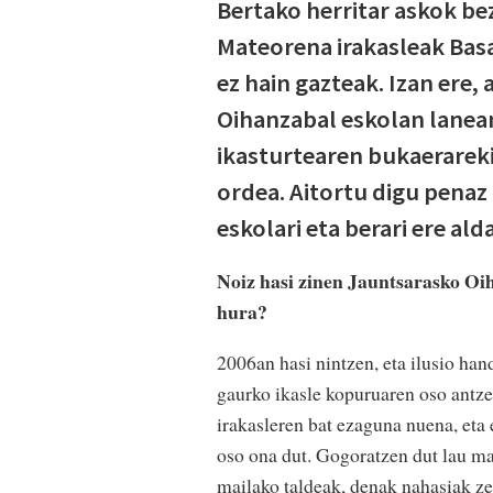
Bertako herritar askok b
Mateorena irakasleak Basa
ez hain gazteak. Izan ere
Oihanzabal eskolan lanean
ikasturtearen bukaerareki
ordea. Aitortu digu penaz 
eskolari eta berari ere al
Noiz hasi zinen Jauntsarasko Oih
hura?
2006an hasi nintzen, eta ilusio han
gaurko ikasle kopuruaren oso antze
irakasleren bat ezaguna nuena, eta 
oso ona dut. Gogoratzen dut lau mai
mailako taldeak, denak nahasiak ze