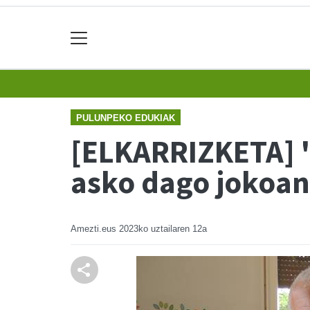
PULUNPEKO EDUKIAK
[ELKARRIZKETA] "I
asko dago jokoa
Amezti.eus
2023ko uztailaren 12a