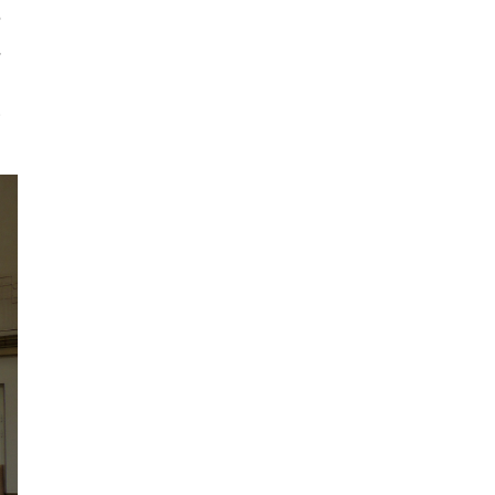
o
,
.