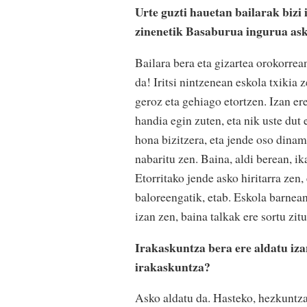
Urte guzti hauetan bailarak bizi 
zinenetik Basaburua ingurua as
Bailara bera eta gizartea orokorrean
da! Iritsi nintzenean eskola txikia
geroz eta gehiago etortzen. Izan er
handia egin zuten, eta nik uste dut
hona bizitzera, eta jende oso dinam
nabaritu zen. Baina, aldi berean, ik
Etorritako jende asko hiritarra zen
baloreengatik, etab. Eskola barnean
izan zen, baina talkak ere sortu zit
Irakaskuntza bera ere aldatu iza
irakaskuntza?
Asko aldatu da. Hasteko, hezkuntza 