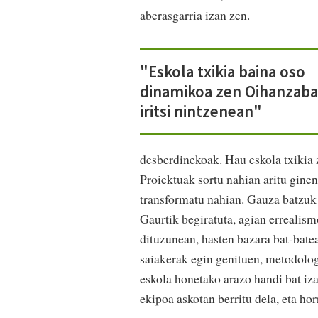
aberasgarria izan zen.
"Eskola txikia baina oso
dinamikoa zen Oihanzaba
iritsi nintzenean"
desberdinekoak. Hau eskola txikia z
Proiektuak sortu nahian aritu ginen
transformatu nahian. Gauza batzuk e
Gaurtik begiratuta, agian errealism
dituzunean, hasten bazara bat-batea
saiakerak egin genituen, metodologi
eskola honetako arazo handi bat iza
ekipoa askotan berritu dela, eta hor