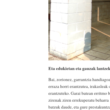
Eta edukietan eta gauzak lantz
Bai, zorionez, garrantzia handiagoa
erraza horri erantzutea, irakasleak
erantzuteko. Garai batean erritmo b
zirenak ziren errekuperatu beharra
batzuk daude, eta gure prestakuntza