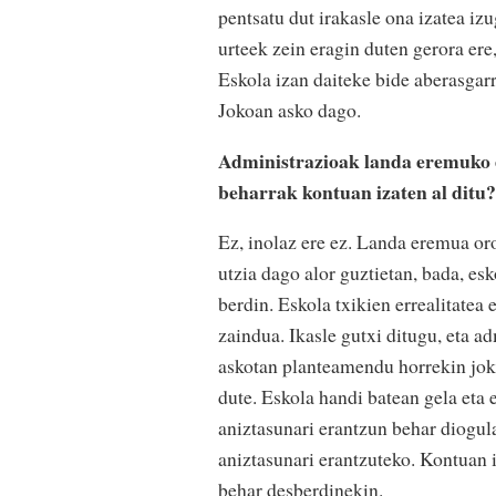
pentsatu dut irakasle ona izatea izu
urteek zein eragin duten gerora ere,
Eskola izan daiteke bide aberasgarri
Jokoan asko dago.
Administrazioak landa eremuko 
beharrak kontuan izaten al ditu
Ez, inolaz ere ez. Landa eremua or
utzia dago alor guztietan, bada, esk
berdin. Eskola txikien errealitatea 
zaindua. Ikasle gutxi ditugu, eta a
askotan planteamendu horrekin joka
dute. Eskola handi batean gela eta 
aniztasunari erantzun behar diogula,
aniztasunari erantzuteko. Kontuan 
behar desberdinekin.