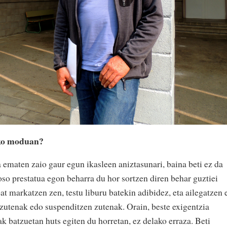
eko moduan?
 ematen zaio gaur egun ikasleen aniztasunari, baina beti ez da
 oso prestatua egon beharra du hor sortzen diren behar guztiei
at markatzen zen, testu liburu batekin adibidez, eta ailegatzen 
 zutenak edo suspenditzen zutenak. Orain, beste exigentzia
k batzuetan huts egiten du horretan, ez delako erraza. Beti