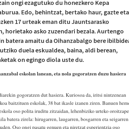
ezain ongi ezagutuko du honezkero Kepa
burua. Edo, behintzat, bertako haur, gazte eta
, azken 17 urteak eman ditu Jauntsarasko
, horietako asko zuzendari bezala. Aurtengo
n batera amaitu da Oihanzabalgo bere ibilbide
utziko duela eskualdea, baina, aldi berean,
daketak on egingo diola uste du.
anzabal eskolan lanean, eta nola gogoratzen duzu hasiera
diarekin gogoratzen dut hasiera. Kuriosoa da, iritsi nintzenean
koa baitzituen eskolak, 38 bat ikasle izanen ziren. Banuen hem
eskola oso polita iruditu zitzaidan, lehenbiziko urteko oroitzap
la batera zirela: hirugarren, laugarren, bosgarren eta seigarren
uden. Oso ongi pasatu genuen eta niretzat esperientzia oso