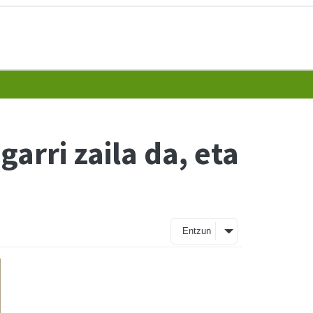
arri zaila da, eta
Entzun