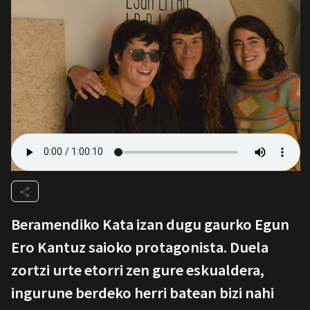
Beramendiko Kata izan dugu gaurko Egun
Ero Kantuz saioko protagonista. Duela
zortzi urte etorri zen gure eskualdera,
ingurune berdeko herri batean bizi nahi