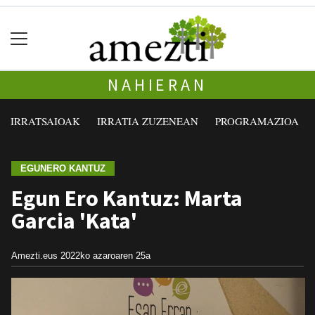
NAHIERAN
IRRATSAIOAK
IRRATIA ZUZENEAN
PROGRAMAZIOA
EGUNERO KANTUZ
Egun Ero Kantuz: Marta
Garcia 'Kata'
Amezti.eus
2022ko azaroaren 25a