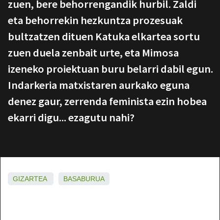
zuen, bere behorrengandik hurbil. Zaldi
eta behorrekin hezkuntza prozesuak
bultzatzen dituen Katuka elkartea sortu
zuen duela zenbait urte, eta Mimosa
izeneko proiektuan buru belarri dabil egun.
Indarkeria matxistaren aurkako eguna
denez gaur, zerrenda feminista ezin hobea
ekarri digu... ezagutu nahi?
GIZARTEA
BASABURUA