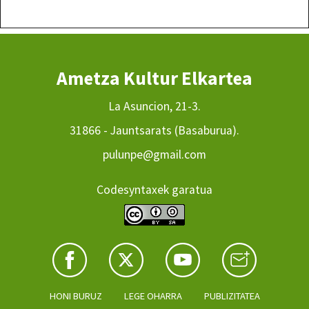
Ametza Kultur Elkartea
La Asuncion, 21-3.
31866 - Jauntsarats (Basaburua).
pulunpe@gmail.com
Codesyntaxek garatua
HONI BURUZ
LEGE OHARRA
PUBLIZITATEA