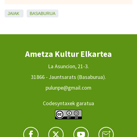
JAIAK
BASABURUA
Ametza Kultur Elkartea
La Asuncion, 21-3.
31866 - Jauntsarats (Basaburua).
pulunpe@gmail.com
Codesyntaxek garatua