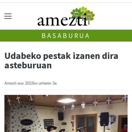
BASABURUA
Udabeko pestak izanen dira
asteburuan
Amezti.eus
2022ko urriaren 3a