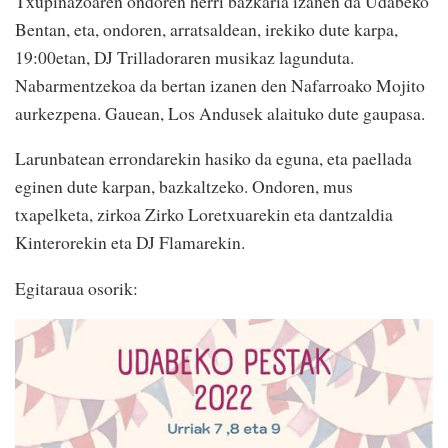
Txupinazoaren ondoren herri bazkaria izanen da Udabeko
Bentan, eta, ondoren, arratsaldean, irekiko dute karpa,
19:00etan, DJ Trilladoraren musikaz lagunduta.
Nabarmentzekoa da bertan izanen den Nafarroako Mojito
aurkezpena. Gauean, Los Andusek alaituko dute gaupasa.
Larunbatean errondarekin hasiko da eguna, eta paellada
eginen dute karpan, bazkaltzeko. Ondoren, mus
txapelketa, zirkoa Zirko Loretxuarekin eta dantzaldia
Kinterorekin eta DJ Flamarekin.
Egitaraua osorik: