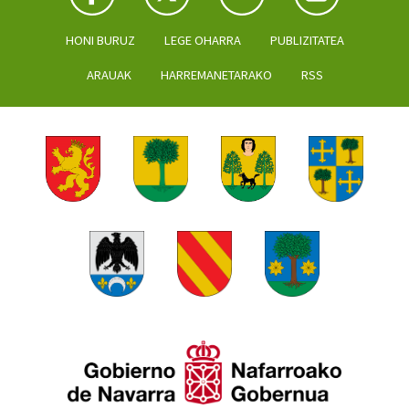
HONI BURUZ
LEGE OHARRA
PUBLIZITATEA
ARAUAK
HARREMANETARAKO
RSS