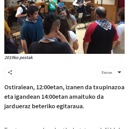
2019ko pestak
Entzun
Ostiralean, 12:00etan, izanen da txupinazoa
eta igandean 14:00etan amaituko da
jardueraz beteriko egitaraua.