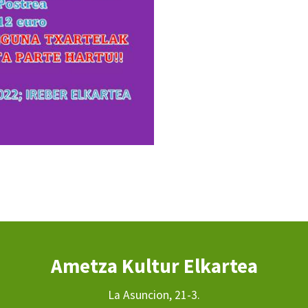
Ametza Kultur Elkartea
La Asuncion, 21-3.