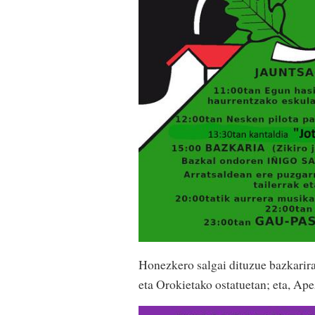
Honezkero salgai dituzue bazkarira
eta Orokietako ostatuetan; eta, Ap