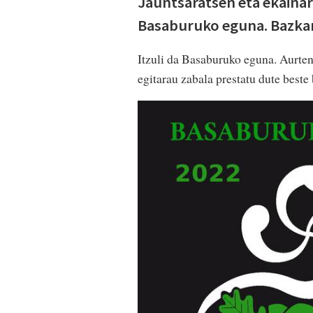
Jauntsaratsen eta ekainar
Basaburuko eguna. Bazkari
Itzuli da Basaburuko eguna. Aurten 
egitarau zabala prestatu dute beste 