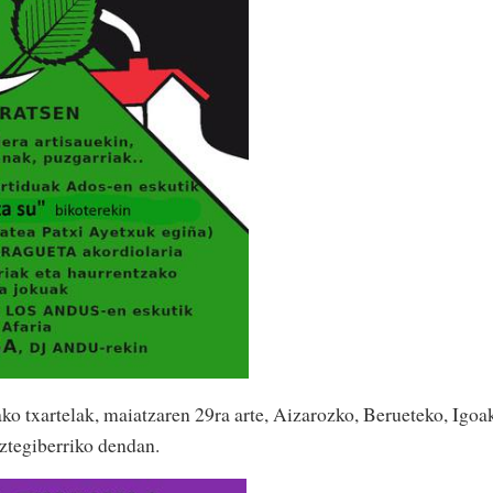
ko txartelak, maiatzaren 29ra arte, Aizarozko, Berueteko, Igoa
eztegiberriko dendan.