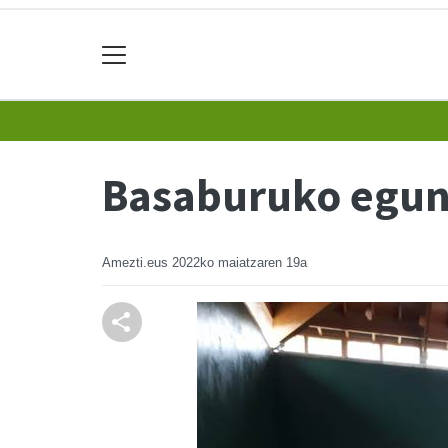
Basaburuko egun
Amezti.eus
2022ko maiatzaren 19a