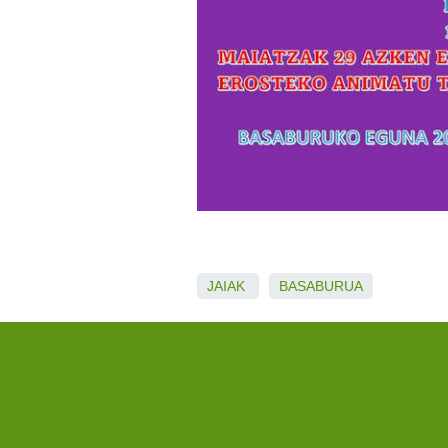
JAIAK
BASABURUA