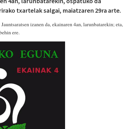
en 4an, larunbatarekin, ospatuko da
rako txartelak salgai, maiatzaren 29ra arte.
Jauntsaratsen izanen da, ekainaren 4an, larunbatarekin; eta,
behin ere.