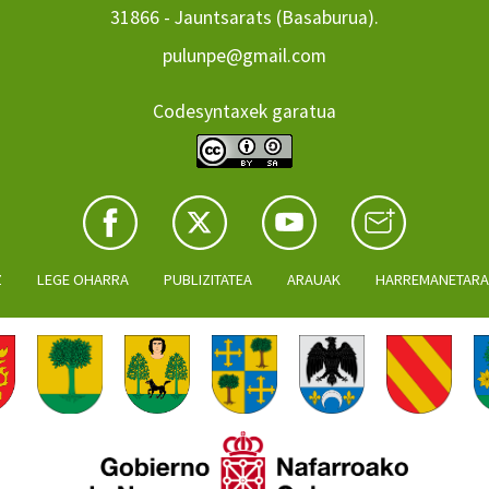
31866 - Jauntsarats (Basaburua).
pulunpe@gmail.com
Codesyntaxek garatua
Z
LEGE OHARRA
PUBLIZITATEA
ARAUAK
HARREMANETAR