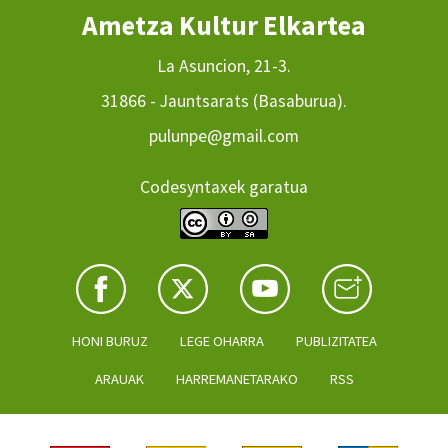
Ametza Kultur Elkartea
La Asuncion, 21-3.
31866 - Jauntsarats (Basaburua).
pulunpe@gmail.com
Codesyntaxek garatua
HONI BURUZ
LEGE OHARRA
PUBLIZITATEA
ARAUAK
HARREMANETARAKO
RSS