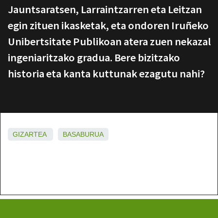
Jauntsaratsen, Larraintzarren eta Leitzan
egin zituen ikasketak, eta ondoren Iruñeko
Unibertsitate Publikoan atera zuen nekazal
ingeniaritzako gradua. Bere bizitzako
historia eta kanta kuttunak ezagutu nahi?
GIZARTEA
BASABURUA