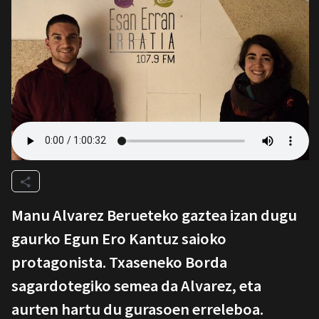
Manu Alvarez Berueteko gaztea izan dugu
gaurko Egun Ero Kantuz saioko
protagonista. Txaseneko Borda
sagardotegiko semea da Alvarez, eta
aurten hartu du gurasoen erreleboa.