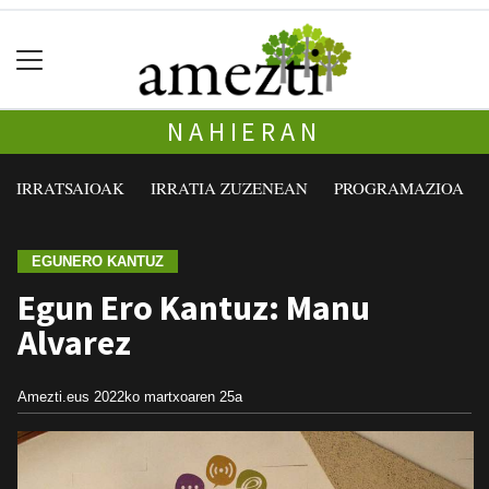
NAHIERAN
IRRATSAIOAK
IRRATIA ZUZENEAN
PROGRAMAZIOA
EGUNERO KANTUZ
Egun Ero Kantuz: Manu
Alvarez
Amezti.eus
2022ko martxoaren 25a