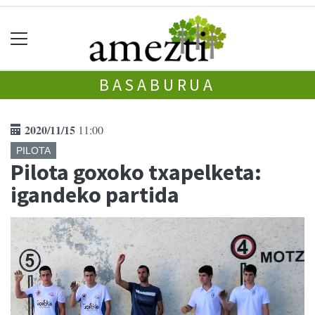
BASABURUA
2020/11/15
11:00
PILOTA
Pilota goxoko txapelketa:
igandeko partida