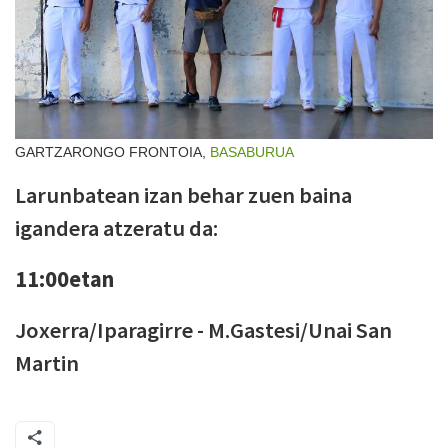
GARTZARONGO FRONTOIA,
BASABURUA
Larunbatean izan behar zuen baina
igandera atzeratu da:
11:00etan
Joxerra/Iparagirre - M.Gastesi/Unai San
Martin