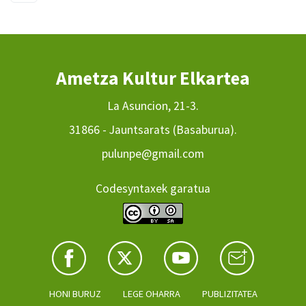
Ametza Kultur Elkartea
La Asuncion, 21-3.
31866 - Jauntsarats (Basaburua).
pulunpe@gmail.com
Codesyntaxek garatua
HONI BURUZ
LEGE OHARRA
PUBLIZITATEA