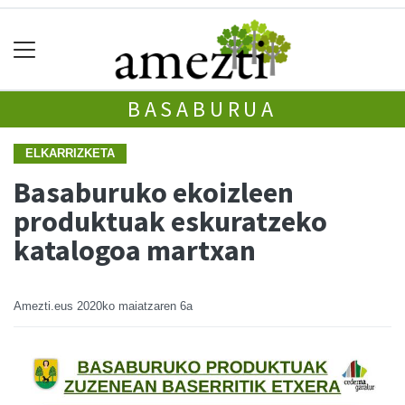
BASABURUA
ELKARRIZKETA
Basaburuko ekoizleen
produktuak eskuratzeko
katalogoa martxan
Amezti.eus
2020ko maiatzaren 6a