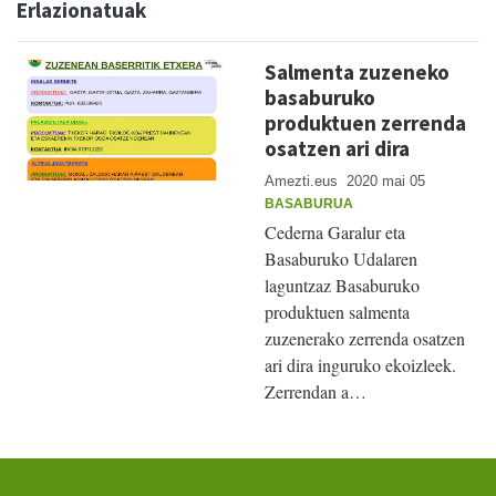
Erlazionatuak
Salmenta zuzeneko
basaburuko
produktuen zerrenda
osatzen ari dira
Amezti.eus
2020 mai 05
BASABURUA
Cederna Garalur eta
Basaburuko Udalaren
laguntzaz Basaburuko
produktuen salmenta
zuzenerako zerrenda osatzen
ari dira inguruko ekoizleek.
Zerrendan a…