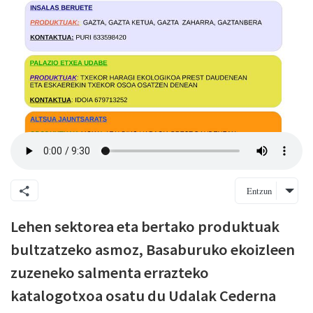
Entzun
Lehen sektorea eta bertako produktuak
bultzatzeko asmoz, Basaburuko ekoizleen
zuzeneko salmenta errazteko
katalogotxoa osatu du Udalak Cederna