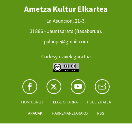
Ametza Kultur Elkartea
La Asuncion, 21-3.
31866 - Jauntsarats (Basaburua).
pulunpe@gmail.com
Codesyntaxek garatua
HONI BURUZ
LEGE OHARRA
PUBLIZITATEA
ARAUAK
HARREMANETARAKO
RSS