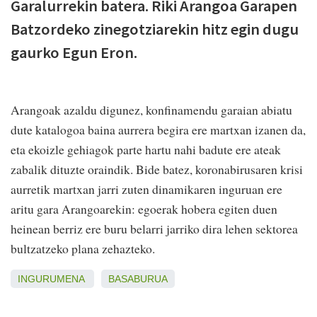
Garalurrekin batera. Riki Arangoa Garapen
Batzordeko zinegotziarekin hitz egin dugu
gaurko Egun Eron.
Arangoak azaldu digunez, konfinamendu garaian abiatu
dute katalogoa baina aurrera begira ere martxan izanen da,
eta ekoizle gehiagok parte hartu nahi badute ere ateak
zabalik dituzte oraindik. Bide batez, koronabirusaren krisi
aurretik martxan jarri zuten dinamikaren inguruan ere
aritu gara Arangoarekin: egoerak hobera egiten duen
heinean berriz ere buru belarri jarriko dira lehen sektorea
bultzatzeko plana zehazteko.
INGURUMENA
BASABURUA