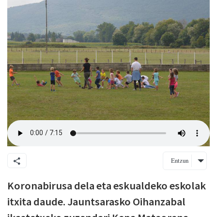
Entzun
Koronabirusa dela eta eskualdeko eskolak
itxita daude. Jauntsarasko Oihanzabal