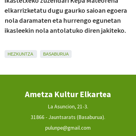
ikastetxeko zuzendari Kepa Mateorena
elkarrizketatu dugu gaurko saioan egoera
nola daramaten eta hurrengo egunetan
ikasleekin nola antolatuko diren jakiteko.
HEZKUNTZA
BASABURUA
Ametza Kultur Elkartea
La Asuncion, 21-3.
31866 - Jauntsarats (Basaburua).
pulunpe@gmail.com