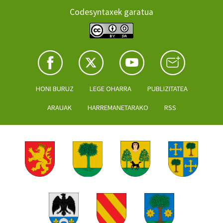
Codesyntaxek garatua
HONI BURUZ
LEGE OHARRA
PUBLIZITATEA
ARAUAK
HARREMANETARAKO
RSS