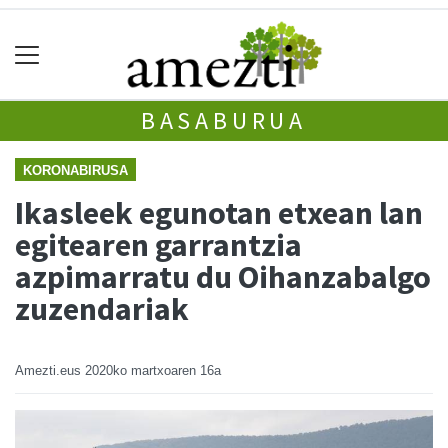
BASABURUA
KORONABIRUSA
Ikasleek egunotan etxean lan
egitearen garrantzia
azpimarratu du Oihanzabalgo
zuzendariak
Amezti.eus
2020ko martxoaren 16a