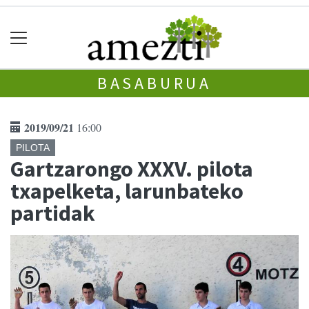
BASABURUA
2019/09/21
16:00
PILOTA
Gartzarongo XXXV. pilota
txapelketa, larunbateko
partidak