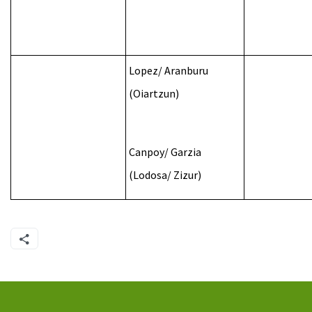
Lopez
/
Aranburu
(
Oiartzun
)
Canpoy
/
Garzia
(L
odosa/ Zizur
)