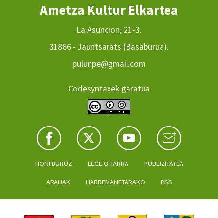
Ametza Kultur Elkartea
La Asuncion, 21-3.
31866 - Jauntsarats (Basaburua).
pulunpe@gmail.com
Codesyntaxek garatua
HONI BURUZ
LEGE OHARRA
PUBLIZITATEA
ARAUAK
HARREMANETARAKO
RSS