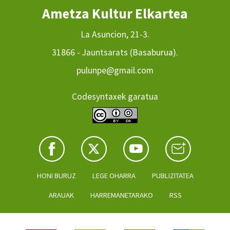
Ametza Kultur Elkartea
La Asuncion, 21-3.
31866 - Jauntsarats (Basaburua).
pulunpe@gmail.com
Codesyntaxek garatua
HONI BURUZ
LEGE OHARRA
PUBLIZITATEA
ARAUAK
HARREMANETARAKO
RSS