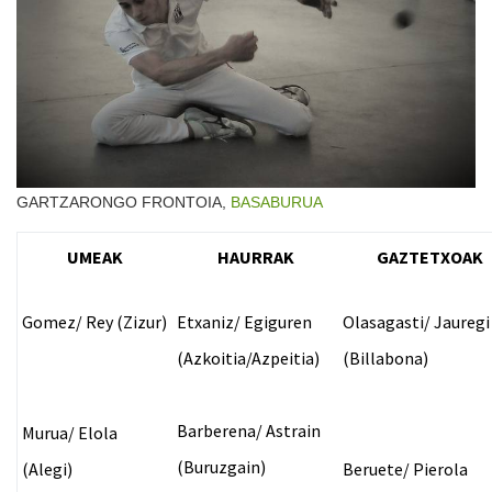
GARTZARONGO FRONTOIA,
BASABURUA
UMEAK
HAURRAK
GAZTETXOAK
Gomez
/
Rey
(
Zizur
)
Etxaniz
/
Egiguren
Olasagasti
/
Jauregi
(
Azkoitia/Azpeitia
)
(
Billabona
)
Barberena
/
Astrain
Murua
/
Elola
(
Buruzgain
)
(A
legi
)
Beruete
/
Pierola