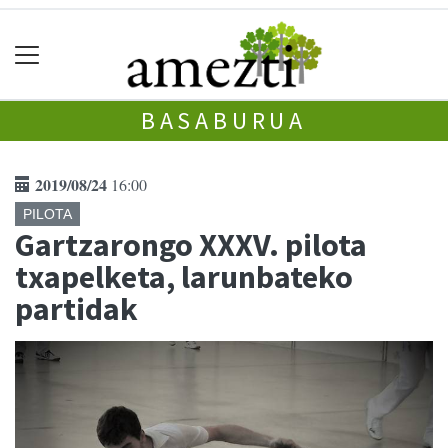
BASABURUA
2019/08/24
16:00
PILOTA
Gartzarongo XXXV. pilota
txapelketa, larunbateko
partidak