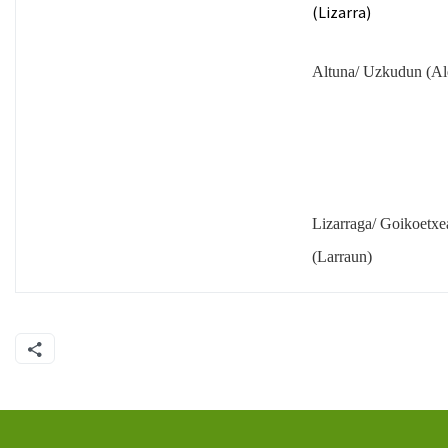
(
Lizarra
)
Altuna/ Uzkudun (Al
Lizarraga/ Goikoetxe
(Larraun)