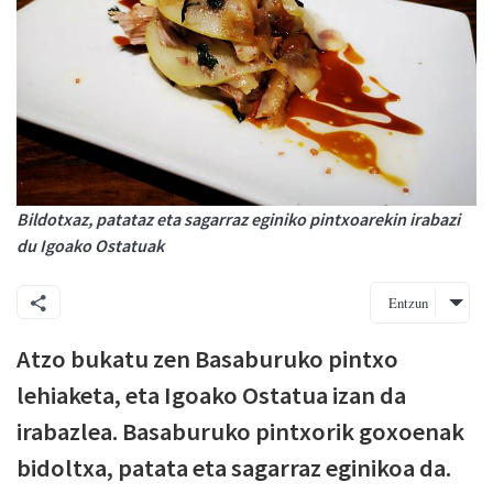
Bildotxaz, patataz eta sagarraz eginiko pintxoarekin irabazi
du Igoako Ostatuak
Entzun
Atzo bukatu zen Basaburuko pintxo
lehiaketa, eta Igoako Ostatua izan da
irabazlea. Basaburuko pintxorik goxoenak
bidoltxa, patata eta sagarraz eginikoa da.