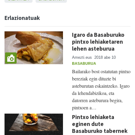
Erlazionatuak
Igaro da Basaburuko
pintxo lehiaketaren
lehen asteburua
Amezti.eus
2018 abe 10
BASABURUA
Bailarako bost ostatutan pintxo
bereziak egin dituzte bi
asteburutan eskaintzeko. Igaro
da lehendabizikoa, eta
datorren asteburura begira,
pintxoen a…
Pintxo lehiaketa
eginen dute
Basaburuko tabernek