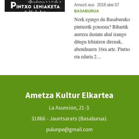
Amezti.eus
2018 abe 07
BASABURUA
Nork egingo du Basaburuko
pintxorik goxoena? Bihartik
aurrera dastatu ahal izango
ditugu lehiatzen direnak,
abenduaren 16ra arte. Pintxo
eta edaria 2…
Ametza Kultur Elkartea
La Asuncion, 21-3.
31866 - Jauntsarats (Basaburua).
pulunpe@gmail.com