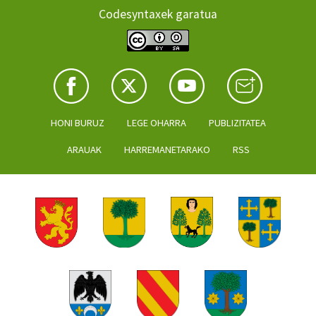
Codesyntaxek garatua
HONI BURUZ
LEGE OHARRA
PUBLIZITATEA
ARAUAK
HARREMANETARAKO
RSS