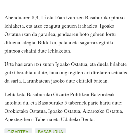
Abenduaren 8,9, 15 eta 16an izan zen Basaburuko pintxo
lehiaketa, eta atzo ezagutu genuen irabazlea. Igoako
Ostatua izan da garailea, jendearen boto gehien lortu
dituena, alegia. Bildotxa, patata eta sagarraz eginiko
pintxoa eskaini dute lehiaketan.
Urte hasieran itxi zuten Igoako Ostatua, eta duela hilabete
gutxi berabiatu dute, lana ongi egiten ari direlaren seinalea
da saria. Larunbatean jasoko dute ekitaldi batean.
Lehiaketa Basaburuko Gizarte Politiken Batzordeak
antolatu du, eta Basaburuko 5 tabernek parte hartu dute:
Orokietako Ostatua, Igoako Ostatua, Aizarozko Ostatua,
Apeztegiberri Taberna eta Udabeko Benta.
GIZARTEA
BASABURUA