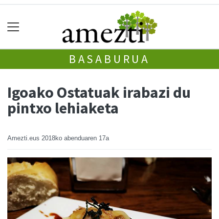
BASABURUA
Igoako Ostatuak irabazi du
pintxo lehiaketa
Amezti.eus
2018ko abenduaren 17a