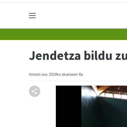
Jendetza bildu 
Amezti.eus
2018ko ekainaren 8a