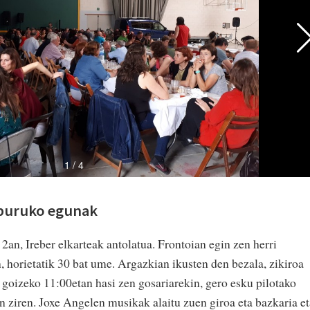
aburuko egunak
2an, Ireber elkarteak antolatua. Frontoian egin zen herri
, horietatik 30 bat ume. Argazkian ikusten den bezala, zikiroa
a goizeko 11:00etan hasi zen gosariarekin, gero esku pilotako
an ziren. Joxe Angelen musikak alaitu zuen giroa eta bazkaria et