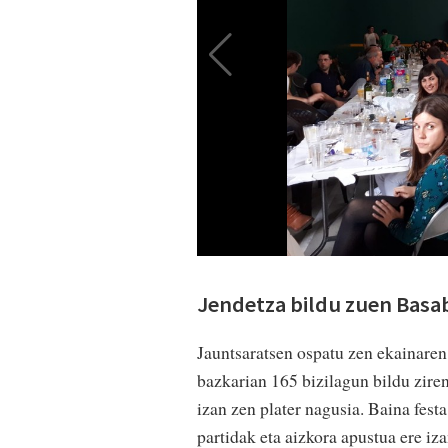
Jendetza bildu zuen Bas
Jauntsaratsen ospatu zen ekainaren 
bazkarian 165 bizilagun bildu ziren
izan zen plater nagusia. Baina fest
partidak eta aizkora apustua ere iz