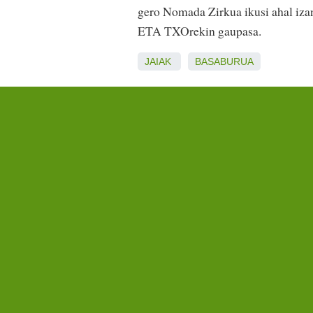
gero Nomada Zirkua ikusi ahal izan
ETA TXOrekin gaupasa.
JAIAK
BASABURUA