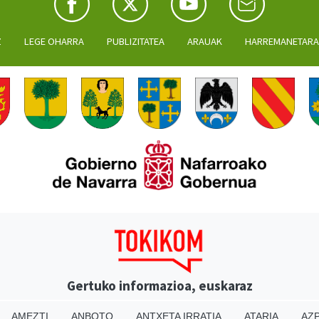
Z
LEGE OHARRA
PUBLIZITATEA
ARAUAK
HARREMANETAR
Gertuko informazioa, euskaraz
AMEZTI
ANBOTO
ANTXETA IRRATIA
ATARIA
AZP