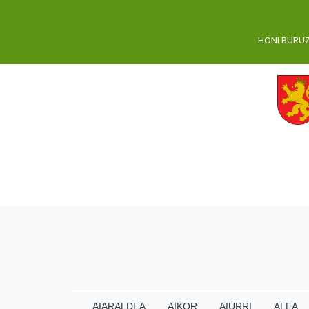
HONI BURU
AIARALDEA
AIKOR
AIURRI
ALEA