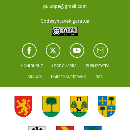
pulunpe@gmail.com
Codesyntaxek garatua
HONI BURUZ
LEGE OHARRA
PUBLIZITATEA
ARAUAK
HARREMANETARAKO
RSS