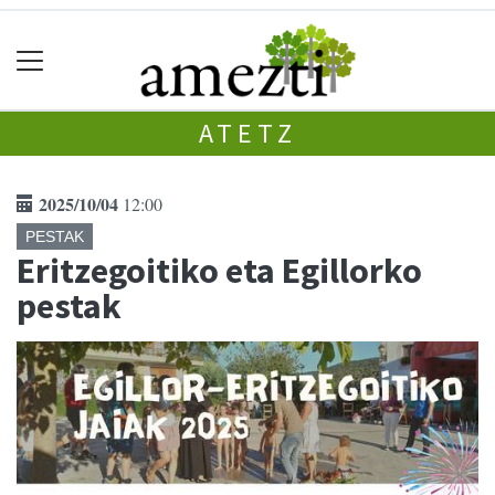
ATETZ
2025/10/04
12:00
PESTAK
Eritzegoitiko eta Egillorko
pestak