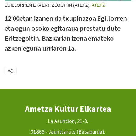
EGILLORREN ETA ERITZEGOITIN (ATETZ),
ATETZ
12:00etan izanen da txupinazoa Egillorren
eta egun osoko egitaraua prestatu dute
Eritzegoitin. Bazkarian izena emateko
azken eguna urriaren 1a.
Ametza Kultur Elkartea
La Asuncion, 21-3.
31866 - Jauntsarats (Basaburua).