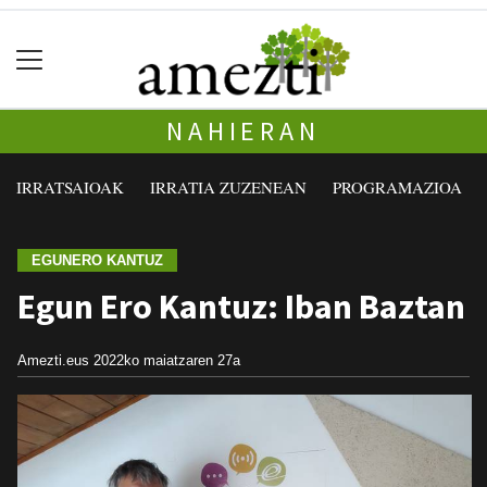
NAHIERAN
IRRATSAIOAK
IRRATIA ZUZENEAN
PROGRAMAZIOA
EGUNERO KANTUZ
Egun Ero Kantuz: Iban Baztan
Amezti.eus
2022ko maiatzaren 27a