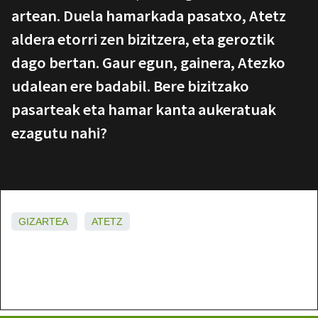
artean. Duela hamarkada pasatxo, Atetz
aldera etorri zen bizitzera, eta geroztik
dago bertan. Gaur egun, gainera, Atezko
udalean ere badabil. Bere bizitzako
pasarteak eta hamar kanta aukeratuak
ezagutu nahi?
GIZARTEA
ATETZ