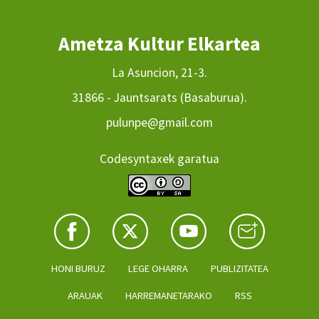
Ametza Kultur Elkartea
La Asuncion, 21-3.
31866 - Jauntsarats (Basaburua).
pulunpe@gmail.com
Codesyntaxek garatua
HONI BURUZ
LEGE OHARRA
PUBLIZITATEA
ARAUAK
HARREMANETARAKO
RSS