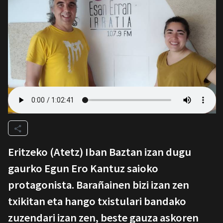
Eritzeko (Atetz) Iban Baztan izan dugu
gaurko Egun Ero Kantuz saioko
protagonista. Barañainen bizi izan zen
txikitan eta hango txistulari bandako
zuzendari izan zen, beste gauza askoren