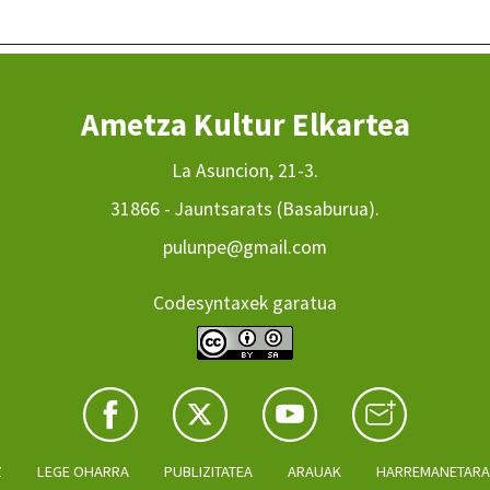
Ametza Kultur Elkartea
La Asuncion, 21-3.
31866 - Jauntsarats (Basaburua).
pulunpe@gmail.com
Codesyntaxek garatua
Z
LEGE OHARRA
PUBLIZITATEA
ARAUAK
HARREMANETAR