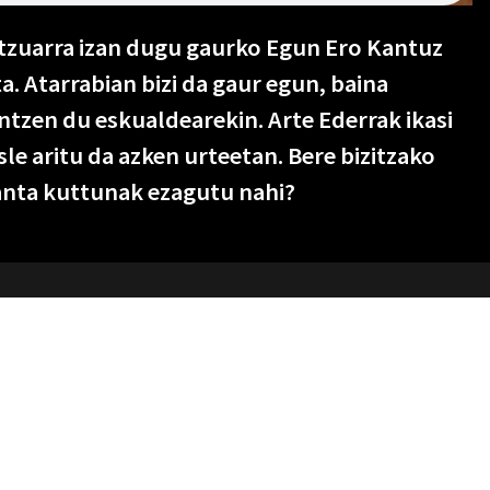
itzuarra izan dugu gaurko Egun Ero Kantuz
a. Atarrabian bizi da gaur egun, baina
zen du eskualdearekin. Arte Ederrak ikasi
sle aritu da azken urteetan. Bere bizitzako
anta kuttunak ezagutu nahi?