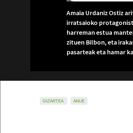
Amaia Urdaniz Ostiz ar
irratsaioko protagonist
harreman estua mantent
zituen Bilbon, eta iraka
pasarteak eta hamar k
GIZARTEA
ANUE