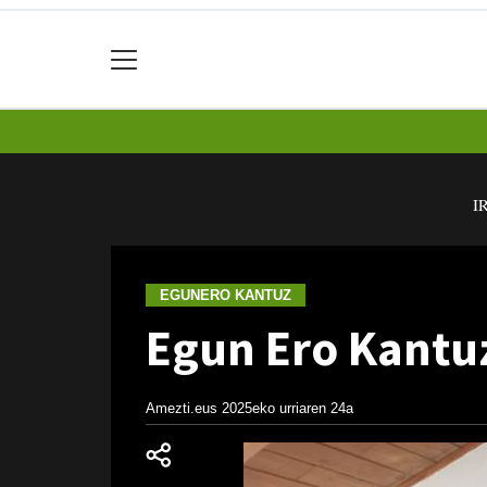
I
EGUNERO KANTUZ
Egun Ero Kantuz
Amezti.eus
2025eko urriaren 24a