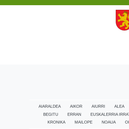
AIARALDEA
AIKOR
AIURRI
ALEA
BEGITU
ERRAN
EUSKALERRIA IRRA
KRONIKA
MAILOPE
NOAUA
O