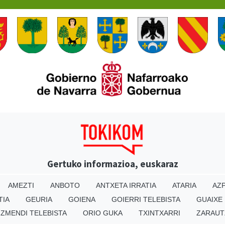
Gertuko informazioa, euskaraz
AMEZTI
ANBOTO
ANTXETA IRRATIA
ATARIA
AZP
TIA
GEURIA
GOIENA
GOIERRI TELEBISTA
GUAIXE
IZMENDI TELEBISTA
ORIO GUKA
TXINTXARRI
ZARAUT