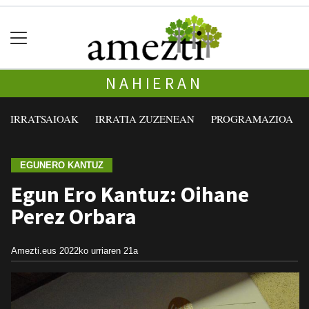
NAHIERAN
IRRATSAIOAK
IRRATIA ZUZENEAN
PROGRAMAZIOA
EGUNERO KANTUZ
Egun Ero Kantuz: Oihane
Perez Orbara
Amezti.eus
2022ko urriaren 21a