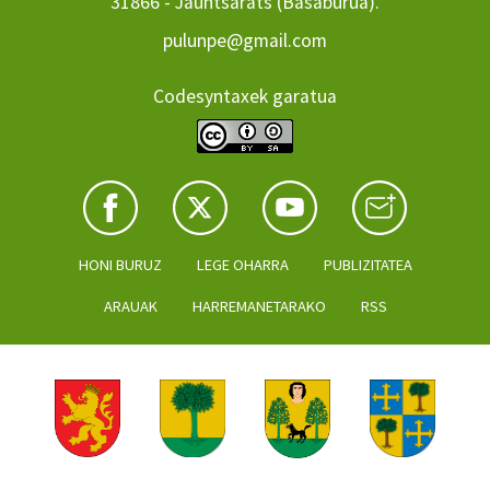
31866 - Jauntsarats (Basaburua).
pulunpe@gmail.com
Codesyntaxek garatua
HONI BURUZ
LEGE OHARRA
PUBLIZITATEA
ARAUAK
HARREMANETARAKO
RSS