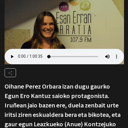
Oihane Perez Orbara izan dugu gaurko
Egun Ero Kantuz saioko protagonista.
Iruñean jaio bazen ere, duela zenbait urte
iritsi ziren eskualdera bera eta bikotea, eta
gaur egun Leazkueko (Anue) Kontzejuko