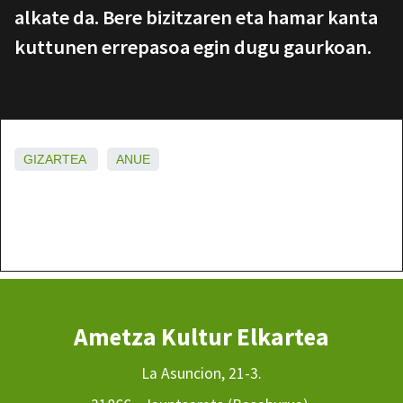
alkate da. Bere bizitzaren eta hamar kanta
kuttunen errepasoa egin dugu gaurkoan.
GIZARTEA
ANUE
Ametza Kultur Elkartea
La Asuncion, 21-3.