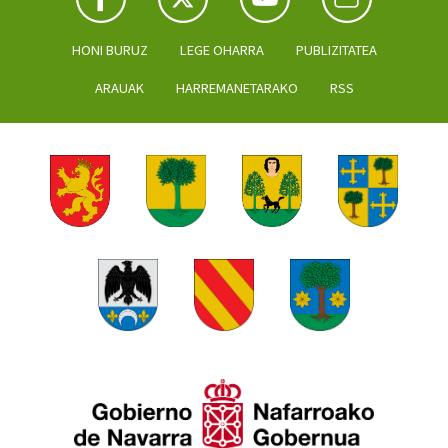
HONI BURUZ
LEGE OHARRA
PUBLIZITATEA
ARAUAK
HARREMANETARAKO
RSS