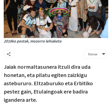
2018ko pestak, mozorro lehiaketa
Entzun
Jaiak normaltasunera itzuli dira uda
honetan, eta pilatu egiten zaizkigu
astebururo. Eltzaburuko eta Erbitiko
pestez gain, Etulaingoak ere badira
igandera arte.