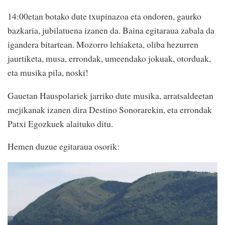
14:00etan botako dute txupinazoa eta ondoren, gaurko
bazkaria, jubilatuena izanen da. Baina egitaraua zabala da
igandera bitartean. Mozorro lehiaketa, oliba hezurren
jaurtiketa, musa, errondak, umeendako jokuak, otorduak,
eta musika pila, noski!
Gauetan Hauspolariek jarriko dute musika, arratsaldeetan
mejikanak izanen dira Destino Sonorarekin, eta errondak
Patxi Egozkuek alaituko ditu.
Hemen duzue egitaraua osorik: