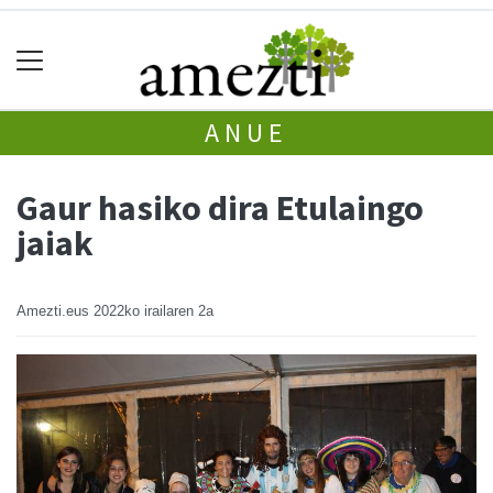
ANUE
Gaur hasiko dira Etulaingo
jaiak
Amezti.eus
2022ko irailaren 2a