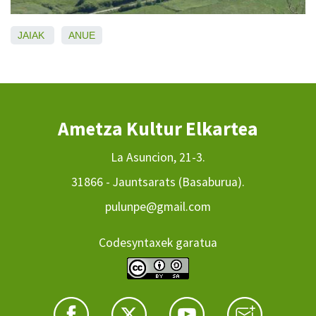
JAIAK
ANUE
Ametza Kultur Elkartea
La Asuncion, 21-3.
31866 - Jauntsarats (Basaburua).
pulunpe@gmail.com
Codesyntaxek garatua