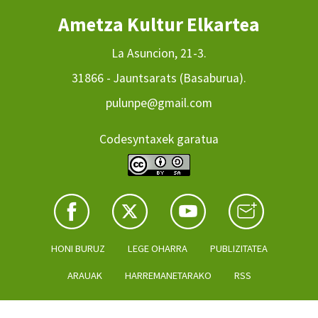
Ametza Kultur Elkartea
La Asuncion, 21-3.
31866 - Jauntsarats (Basaburua).
pulunpe@gmail.com
Codesyntaxek garatua
HONI BURUZ
LEGE OHARRA
PUBLIZITATEA
ARAUAK
HARREMANETARAKO
RSS