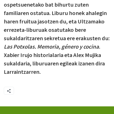
ospetsuenetako bat bihurtu zuten
familiaren ostatua. Liburu honek ahalegin
haren fruitua jasotzen du, eta Ultzamako
errezeta-liburuak osatutako bere
sukaldaritzaren sekretua ere erakusten du:
Las Potxolas. Memoria, género y cocina
.
Xabier Irujo historialaria eta Alex Mujika
sukaldaria, liburuaren egileak izanen dira
Larraintzarren.