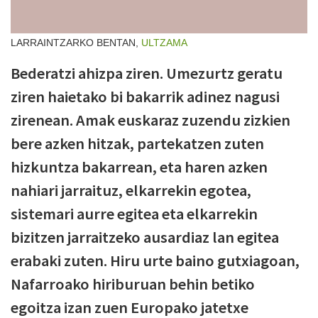
LARRAINTZARKO BENTAN,
ULTZAMA
Bederatzi ahizpa ziren. Umezurtz geratu
ziren haietako bi bakarrik adinez nagusi
zirenean. Amak euskaraz zuzendu zizkien
bere azken hitzak, partekatzen zuten
hizkuntza bakarrean, eta haren azken
nahiari jarraituz, elkarrekin egotea,
sistemari aurre egitea eta elkarrekin
bizitzen jarraitzeko ausardiaz lan egitea
erabaki zuten. Hiru urte baino gutxiagoan,
Nafarroako hiriburuan behin betiko
egoitza izan zuen Europako jatetxe