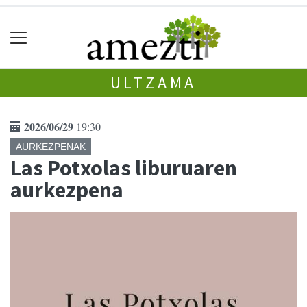
ULTZAMA
2026/06/29
19:30
AURKEZPENAK
Las Potxolas liburuaren
aurkezpena